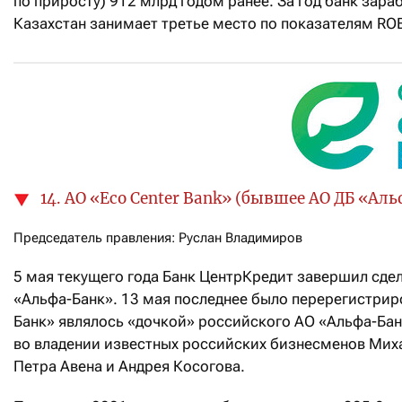
по приросту) 912 млрд годом ранее. За год банк зараб
Казахстан занимает третье место по показателям ROE
14. АО «Eco Center Bank» (бывшее АО ДБ «Ал
Председатель правления: Руслан Владимиров
5 мая текущего года Банк ЦентрКредит завершил сде
«Альфа-Банк». 13 мая последнее было перерегистриро
Банк» являлось «дочкой» российского АО «Альфа-Банк
во владении известных российских бизнесменов Мих
Петра Авена и Андрея Косогова.