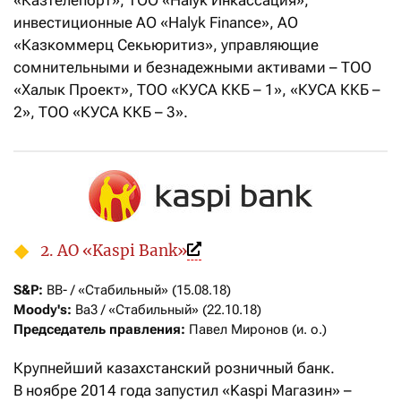
«Казтелепорт», ТОО «Halyk Инкассация»,
инвестиционные АО «Halyk Finance», АО
«Казкоммерц Секьюритиз», управляющие
сомнительными и безнадежными активами – ТОО
«Халык Проект», ТОО «КУСА ККБ – 1», «КУСА ККБ –
2», ТОО «КУСА ККБ – 3».
2. АО «Kaspi Bank»
S&P: 
Moody's:
Председатель правления:
 Павел Миронов (и. о.)
Крупнейший казахстанский розничный банк.
В ноябре 2014 года запустил «Kaspi Магазин» –