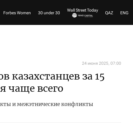
Wall Street Today
Forbes Women
30 under 30
QAZ
ENG
24 июня 2025, 07:00
в казахстанцев за 15
ся чаще всего
ракты и межэтнические конфликты