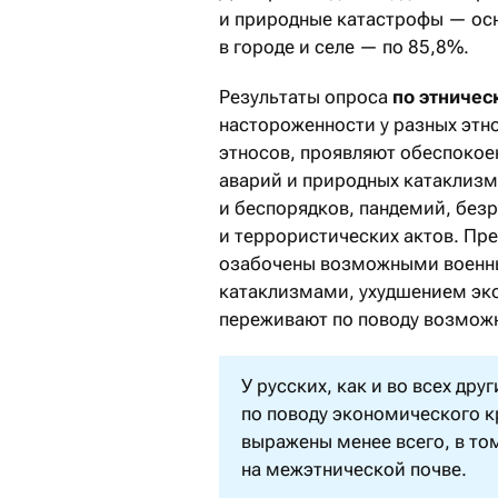
и природные катастрофы — осн
в городе и селе — по 85,8%.
Результаты опроса
по этничес
настороженности у разных этно
этносов, проявляют обеспокое
аварий и природных катаклизм
и беспорядков, пандемий, без
и террористических актов. Пре
озабочены возможными военны
катаклизмами, ухудшением экол
переживают по поводу возмож
У русских, как и во всех др
по поводу экономического к
выражены менее всего, в то
на межэтнической почве.