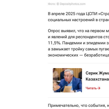
Фото: © Depositphotos.com
В апреле 2025 года ЦСПИ «Стр
социальных настроений в стра
Опрос выявил, что на первом 
и явлений для респондентов ст
11,5%. Пандемии и эпидемии 
а замыкает тройку самых пуга
экономических — безработица 
Серик Жума
Казахстана
Читать
Примечательно, что события,