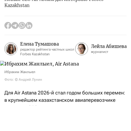
Kazakhstan
Елена Тумашова
Лейла Абишева
редактор рейтинга частных школ
журналист
Forbes Kazakhstan
Ибрахим Жанлыел
Фото: © Андрей Лунин
Для Air Astana 2026-й стал годом больших перемен:
в крупнейшем казахстанском авиаперевозчике
сменился CEO — впервые за два десятка лет.
Ибрахим Жанлыел, который был в компании
финансовым директором, вступил в должность
главного исполнительного директора 1 апреля.