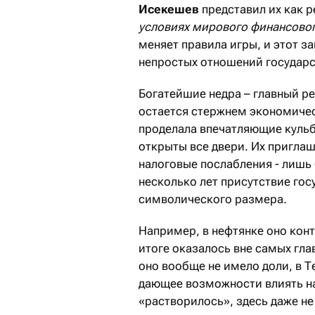
Исекешев
представил их как 
условиях мирового финансовог
меняет правила игры, и этот з
непростых отношений государс
Богатейшие недра – главный р
остается стержнем экономичес
проделала впечатляющие кульб
открыты все двери. Их пригла
налоговые послабления - лишь 
несколько лет присутствие гос
символического размера.
Например, в нефтянке оно ко
итоге оказалось вне самых гл
оно вообще не имело доли, в Т
дающее возможности влиять на
«растворилось», здесь даже н