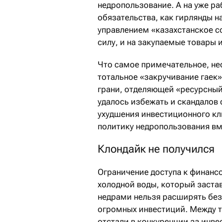
недропользование. А на уже р
обязательства, как гирлянды н
управлением «казахстанское с
силу, и на закупаемые товары и
Что самое примечательное, не
тотальное «закручивание гаек»
грани, отделяющей «ресурсный
удалось избежать и скандалов 
ухудшения инвестиционного кли
политику недропользования в
Клондайк не получился
Ограничение доступа к финан
холодной воды, который застав
недрами нельзя расширять без
огромных инвестиций. Между т
отстали в конкуренции за инве