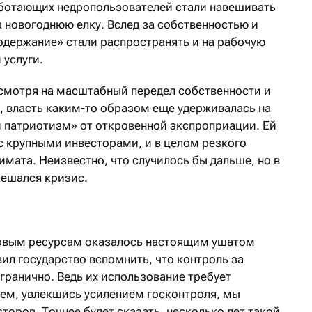
аботающих недропользователей стали навешивать
а новогоднюю елку. Вслед за собственностью и
одержание» стали распространять и на рабочую
 услуги.
смотря на масштабный передел собственности и
, власть каким-то образом еще удерживалась на
 патриотизм» от откровенной экспроприации. Ей
с крупными инвесторами, и в целом резкого
мата. Неизвестно, что случилось бы дальше, но в
мешался кризис.
совым ресурсам оказалось настоящим ушатом
ил государство вспомнить, что контроль за
гранично. Ведь их использование требует
ем, увлекшись усилением госконтроля, мы
сторов. Точнее будет сказать, несколько лет такой