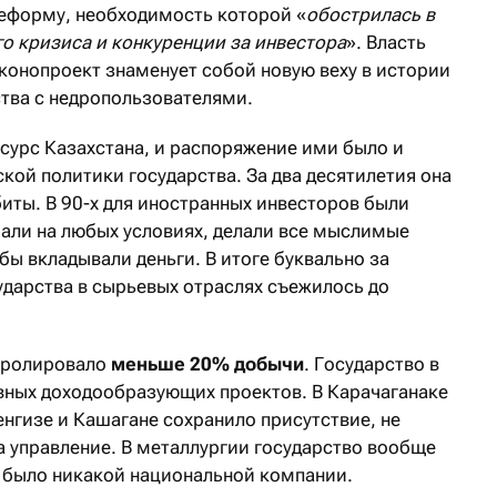
реформу, необходимость которой «
обострилась в
о кризиса и конкуренции за инвестора
». Власть
аконопроект знаменует собой новую веху в истории
тва с недропользователями.
есурс Казахстана, и распоряжение ими было и
кой политики государства. За два десятилетия она
иты. В 90-х для иностранных инвесторов были
шали на любых условиях, делали все мыслимые
бы вкладывали деньги. В итоге буквально за
ударства в сырьевых отраслях съежилось до
нтролировало
меньше 20% добычи
. Государство в
авных доходообразующих проектов. В Карачаганаке
енгизе и Кашагане сохранило присутствие, не
 управление. В металлургии государство вообще
е было никакой национальной компании.