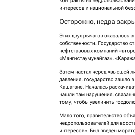
контракты на недропользован
интересов и национальной без
Осторожно, недра закр
Этих двух рычагов оказалось в
собственности. Государство ст
нефтегазовых компаний «второ
«Мангистаумунайгаз», «Караж
Затем настал черед «высшей л
давления, государство зашло в
Кашагане. Началась раскачива
нашли там нарушения, связанн
тому, чтобы увеличить госдолю
Мало того, правительство объя
недропользователей для восст
интересов». Был введен морат