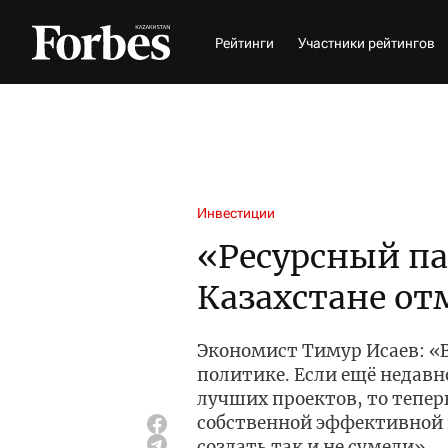
Рейтинги
Участники рейтингов
Инвестиции
«Ресурсный п
Казахстане от
Экономист Тимур Исаев: «В
политике. Если ещё недав
лучших проектов, то тепер
собственной эффективной 
создать так и не сумели»