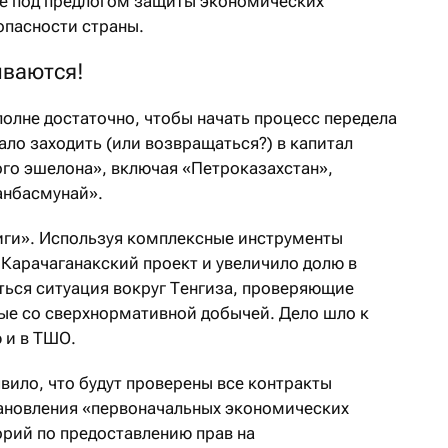
ие под предлогом защиты экономических
опасности страны.
ываются!
полне достаточно, чтобы начать процесс передела
ало заходить (или возвращаться?) в капитал
го эшелона», включая «Петроказахстан»,
анбасмунай».
иги». Используя комплексные инструменты
 Карачаганакский проект и увеличило долю в
ться ситуация вокруг Тенгиза, проверяющие
ые со сверхнормативной добычей. Дело шло к
 и в ТШО.
вило, что будут проверены все контракты
ановления «первоначальных экономических
орий по предоставлению прав на