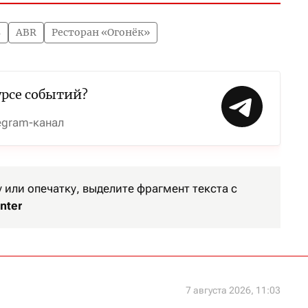
в
ABR
Ресторан «Огонёк»
урсе событий?
egram-канал
или опечатку, выделите фрагмент текста с
nter
7 августа 2026, 11:03