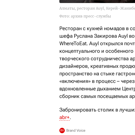
Алматы, ресторан Auyl, Керей-Жанибе
Фото: архив пресс-службы
Ресторан с кухней номадов в 
шефа Руслана Закирова Auyl в
WhereToEat. Auyl открылся поч
концептуального и особенного 
творческого сотрудничества а
дизайнеров, креативных прод
пространство на стыке гастро
«включения» в процесс – через
вдохновленные дыханием Центра
сборник самых посещаемых арх
Забронировать столик в лучши
abr+
.