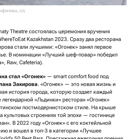
нфилова, 125
lmaty Theatre состоялась церемония вручения
hereToEat Kazakhstan 2023. Сразу два ресторана
ирова стали лучшими: «Огонек» занял первое
етье. В номинации «Лучший шеф-повар» победил
 Raw, Cafeteria).
ана стал «Огонек»
— smart comfort food под
лана Закирова
. «Огонек» — это новая жизнь и
овая история города, которую создает каждый
 легендарной «Льдинки» ресторан «Огонек»
атинском постмодернистском стиле. На крыше
на культовых строениях той эпохи — гостинице
ан». В 2022 году «Огонек» с его коктейльной
ию и вошел в топ-3 в категории «Лучшее
rld’s 50 Best Bars. Престижная ежегодная премия