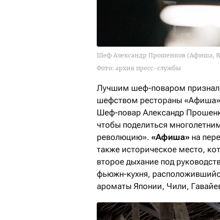
Шеф Александр Прошенков (Афиша, Raw
Фото: архив пресс-службы
Лучшим шеф-поваром призна
шефством рестораны «Афиша» и
Шеф-повар Александр Прошенко
чтобы поделиться многолетни
революцию».
«Афиша»
на пере
также историческое место, ко
второе дыхание под руководс
фьюжн-кухня, расположившийся
ароматы Японии, Чили, Гавайе