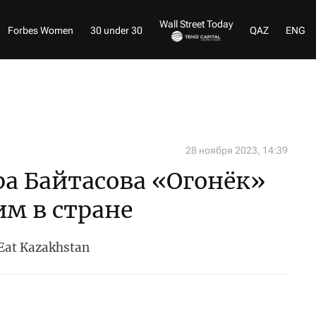
Wall Street Today
Forbes Women
30 under 30
QAZ
ENG
28 ноября 2023, 14:39
ра Байтасова «Огонёк»
м в стране
at Kazakhstan