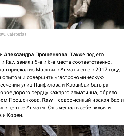
, Cafeteria)
ли
Александр
а Прошенков
а
. Также под его
 Raw заняли 5-е и 6-е места соответственно.
в приехал из Москвы в Алматы еще в 2017 году,
м опытом и совершить «гастрономическую
сечении улиц Панфилова и Кабанбай батыра –
торое дорого сердцу каждого алматинца, обрело
твом Прошенкова.
Raw
– современный изакая-бар и
 в центре Алматы. Он смешал в себе вкусы и
в и Кореи.