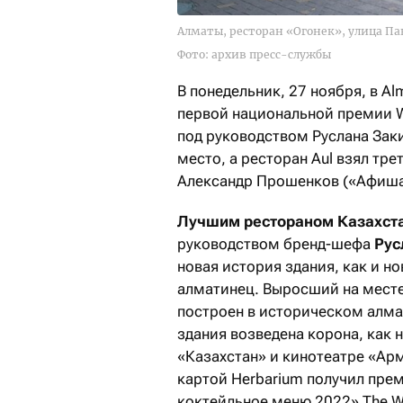
Алматы, ресторан «Огонек», улица Па
Фото: архив пресс-службы
В понедельник, 27 ноября, в A
первой национальной премии W
под руководством Руслана Зак
место, а ресторан Aul взял тр
Александр Прошенков («Афиша»,
Лучшим рестораном
Казахст
руководством бренд-шефа
Рус
новая история здания, как и н
алматинец. Выросший на месте
построен в историческом алм
здания возведена корона, как 
«Казахстан» и кинотеатре «Арм
картой Herbarium получил прем
коктейльное меню 2022» The Wo