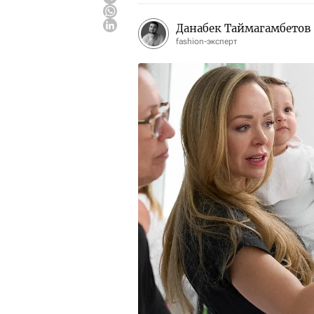
Данабек Таймагамбетов
fashion-эксперт