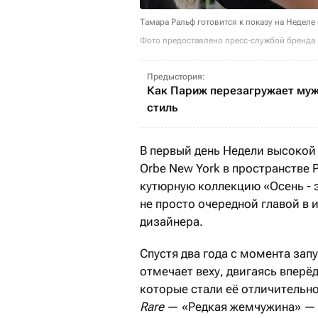
Тамара Ральф готовится к показу на Недел
Фото предоставлено пресс-службой бренда
Предыстория:
Как Париж перезагружает му
стиль
В первый день Недели высокой
Orbe New York в пространстве 
кутюрную коллекцию «Осень
-
не просто очередной главой в 
дизайнера.
Спустя два года с момента зап
отмечает веху, двигаясь впер
которые стали её отличительн
Rare
— «Редкая жемчужина» — 