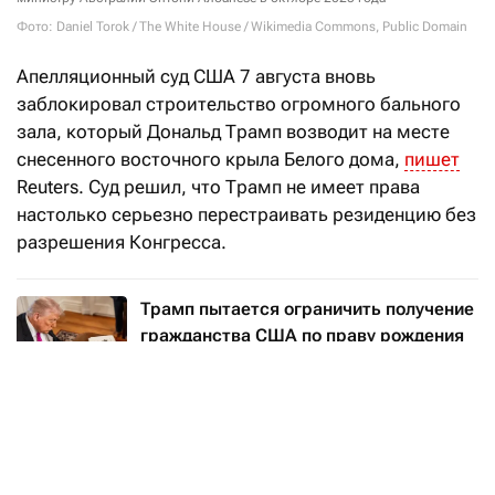
Фото: Daniel Torok / The White House / Wikimedia Commons, Public Domain
Апелляционный суд США 7 августа вновь
заблокировал строительство огромного бального
зала, который Дональд Трамп возводит на месте
снесенного восточного крыла Белого дома,
пишет
Reuters. Суд решил, что Трамп не имеет права
настолько серьезно перестраивать резиденцию без
разрешения Конгресса.
Трамп пытается ограничить получение
гражданства США по праву рождения
Читать
Проект
появился
летом 2025 года. Первоначально
собирались строить помещение площадью 8400
кв.
м, рассчитанное на 650 сидящих гостей,