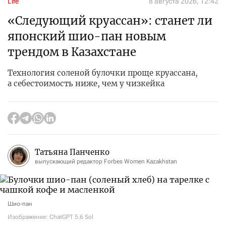
Life
8 августа 2026, 12:42
«Следующий круассан»: станет ли
японский шио-пан новым
трендом в Казахстане
Технология соленой булочки проще круассана,
а себестоимость ниже, чем у чизкейка
Татьяна Панченко
выпускающий редактор Forbes Women Kazakhstan
Шио-пан
Изображение: ChatGPT 5.6 Sol