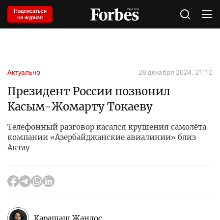
Подписаться
на журнал
Актуально
28 декабря 2024, 21:12
Президент России позвонил
Касым-Жомарту Токаеву
Телефонный разговор касался крушения самолёта
компании «Азербайджанские авиалинии» близ
Актау
Карашаш Жандос