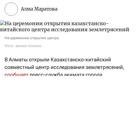
Алма Маратова
На церемонии открытия центра
Фото: акимат Алматы
В Алматы открыли Казахстанско-китайский
совместный центр исследования землетрясений,
сообщает
пресс-служба акимата города.
В церемонии приняли участие министр
по чрезвычайным ситуациям Чингис Аринов, аким
Алматы Дархан Сатыбалды, генеральный консул
КНР в Алматы Су Фанцю, представители Института
геофизики Администрации по землетрясениям
КНР, государственных органов, научного
сообщества и приглашенные гости.