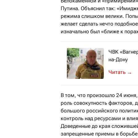
Белокаменной и «примирении»
Путина. Объяснил так: «Имидж
режима слишком велики. Попыт
желает сделать нечто подобное
изначально был «ближе к пора
ЧВК «Вагнер
на-Дону
Пригожин з
→
В том, что произошло 24 июня,
роль совокупность факторов, д
большого российского полити
контроль над ресурсами и влия
Доведенные до края сложившей
запрещенные приемы в борьбе 