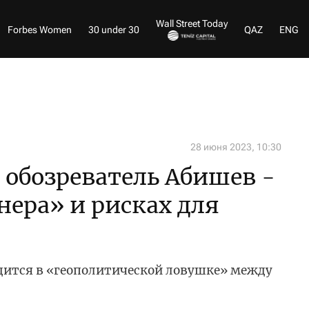
Wall Street Today
Forbes Women
30 under 30
QAZ
ENG
28 июня 2023, 10:30
обозреватель Абишев -
нера» и рисках для
одится в «геополитической ловушке» между