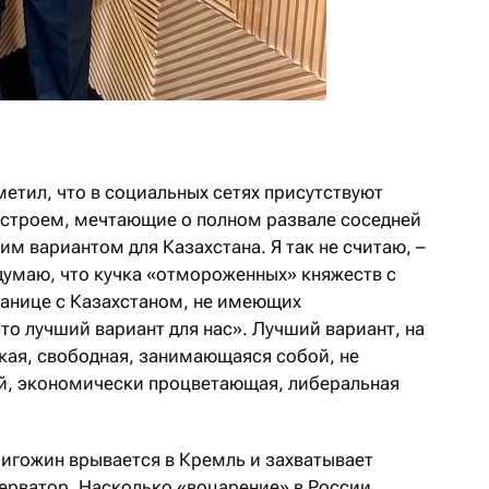
етил, что в социальных сетях присутствуют
астроем, мечтающие о полном развале соседней
им вариантом для Казахстана. Я так не считаю, –
думаю, что кучка «отмороженных» княжеств с
ранице с Казахстаном, не имеющих
то лучший вариант для нас». Лучший вариант, на
ская, свободная, занимающаяся собой, не
й, экономически процветающая, либеральная
ригожин врывается в Кремль и захватывает
ерватор. Насколько «воцарение» в России