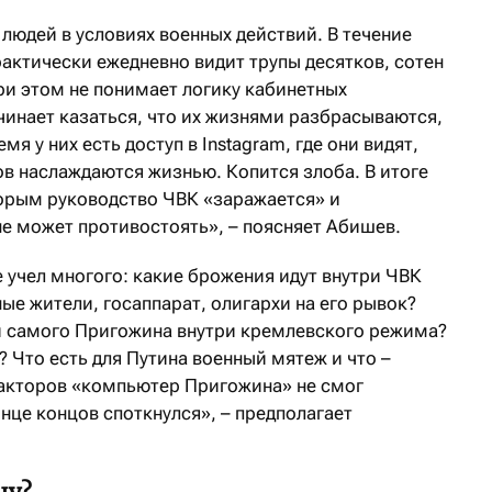
людей в условиях военных действий. В течение
рактически ежедневно видит трупы десятков, сотен
ри этом не понимает логику кабинетных
чинает казаться, что их жизнями разбрасываются,
мя у них есть доступ в Instagram, где они видят,
ов наслаждаются жизнью. Копится злоба. В итоге
торым руководство ЧВК «заражается» и
не может противостоять», – поясняет Абишев.
е учел многого: какие брожения идут внутри ЧВК
ые жители, госаппарат, олигархи на его рывок?
и самого Пригожина внутри кремлевского режима?
 Что есть для Путина военный мятеж и что –
акторов «компьютер Пригожина» не смог
онце концов споткнулся», – предполагает