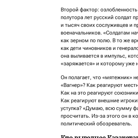
Второй фактор: озлобленность 
полутора лет русский солдат п
и тысяч своих сослуживцев и п
военачальников. «Солдатам на
как зерном по полю. В то же вре
как дети чиновников и генерал
она выливается в импульс, ко
«заряжается» и которому уже 
Он полагает, что «мятежник» н
«Вагнер»? Как реагируют местн
Как на это реагируют союзник
Как реагируют внешние игроки?
уступка? «Думаю, всю сумму ф
просчитать. Из-за этого он в к
политический обозреватель.