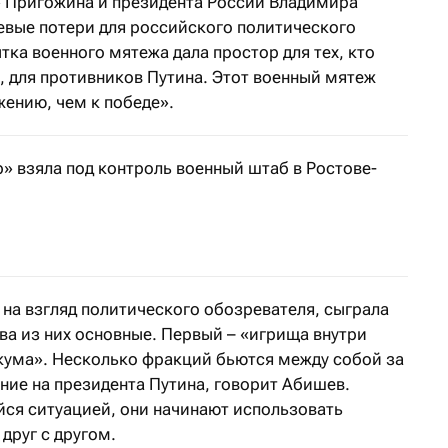
 Пригожина и президента России Владимира
евые потери для российского политического
ка военного мятежа дала простор для тех, кто
, для противников Путина. Этот военный мятеж
жению, чем к победе».
» взяла под контроль военный штаб в Ростове-
аявил, что вагнеровцы выдвинутся в Москву
 на взгляд политического обозревателя, сыграла
ва из них основные. Первый – «игрища внутри
кума». Несколько фракций бьются между собой за
ние на президента Путина, говорит Абишев.
ся ситуацией, они начинают использовать
друг с другом.