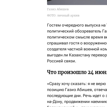
Газиз Абишев
ФОТО: личный архив
Гостем очередного выпуска на 
политический обозреватель Га
политическом смысле время в
спрашивал гостя о вооруженно
создателя частной военной ком
выгоден ли Казахстану перевор
Россией связи.
Что произошло 24 июня
«Сразу хочу сказать: я не верю
позицию Газиз Абишев, отвечая
последующие дни. Речь идет о 
на-Дону, продвижении наемнико