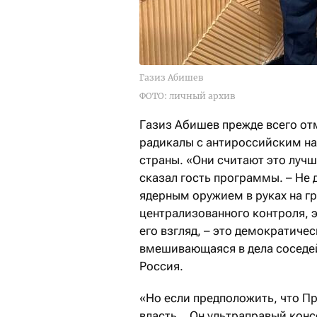
Газиз Абишев
ФОТО: личный архив
Газиз Абишев прежде всего отм
радикалы с антироссийским н
страны. «Они считают это лучш
сказал гость программы. – Не 
ядерным оружием в руках на г
централизованного контроля, э
его взгляд, – это демократиче
вмешивающаяся в дела соседе
Россия.
«Но если предположить, что П
власть… Он ультраправый конс