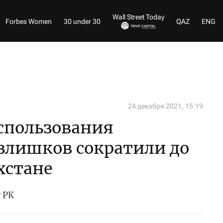
Wall Street Today
Forbes Women
30 under 30
QAZ
ENG
24 декабря 2021, 15:19
спользования
злишков сократили до
хстане
 РК