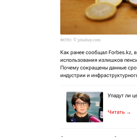
ФОТО: © pixabay.com
Как ранее сообщал Forbes.kz, 
использования излишков пенсио
Почему сокращены данные сро
индустрии и инфраструктурног
Упадут ли ц
Также Лязза
→