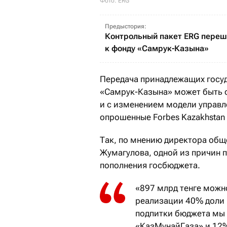
Фото: ERG
Предыстория:
Контрольный пакет ERG пере
к фонду «Самрук-Казына»
Передача принадлежащих госу
«Самрук-Казына» может быть с
и с изменением модели управл
опрошенные Forbes Kazakhstan
Так, по мнению директора общ
Жумагулова, одной из причин 
пополнения госбюджета.
«897 млрд тенге можн
реализации 40% доли 
подпитки бюджета мы
«КазМунайГаза» и 12