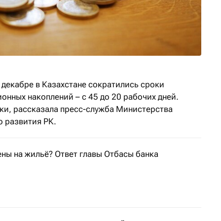
в декабре в Казахстане сократились сроки
нных накоплений – с 45 до 20 рабочих дней.
ки, рассказала пресс-служба Министерства
о развития РК.
ены на жильё? Ответ главы Отбасы банка
т Ибрагимова назвала самую крупную сделку по покупке