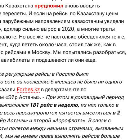
ав Казахстана
предложил
вновь вводить
 перелеты. И если на рейсы по Казахстану цены
м зарубежным направлениям казахстанцы увидели
 доллар сильно вырос в 2020, а многие траты
валюте. Но все же не настолько обесценился тенге,
т, куда лететь около часа, стоил так же, как в
с рейсами в Москву. Мы попытались разобраться,
 авиабилеты и подешевеют ли они еще.
се регулярные рейсы в Россию были
о есть за последние 6 месяцев не было ни одного
сказали
Forbes.kz
в департаменте по
 «Эйр Астаны». -
При этом в доковидный период
 выполнялся
181 рейс в неделю,
из них только в
с весь пассажиропоток пытается вместиться
в 2
йр Астаны» и второй «Аэрофлота». В связи с
оты полетов между нашими странами, вызванным
, мы не имеем права выполнять рейсов больше