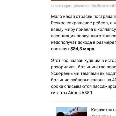
ФОТО: Depositphotos.com/brokenrecords
Мало какая отрасль пострадала
Резкое сокращение рейсов, а м
всему миру привела к коллапсу
ассоциация воздушного трансп
недополучат дохода в размере
составят
$84,3 млрд.
Этот год назван худшим в ист
разорились, большинство пере
Ускоренными темпами выводят
большие лайнеры: салоны на 4
срока списываются пассажирск
гиганты Airbus A380.
Казахстан 