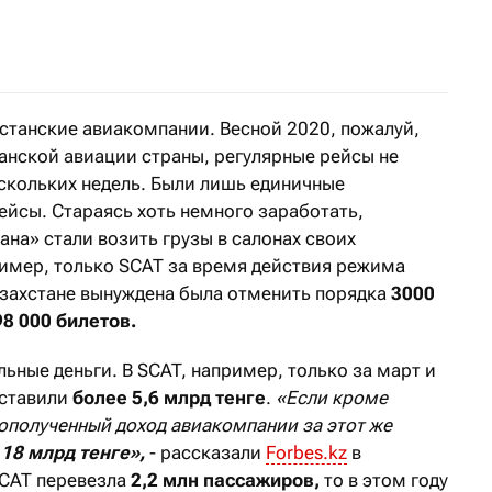
 рейсов в Турцию сократят
хстанские авиакомпании. Весной 2020, пожалуй,
анской авиации страны, регулярные рейсы не
скольких недель. Были лишь единичные
ейсы. Стараясь хоть немного заработать,
на» стали возить грузы в салонах своих
имер, только SCAT за время действия режима
захстане вынуждена была отменить порядка
3000
98 000 билетов.
ные деньги. В SCAT, например, только за март и
оставили
более 5,6 млрд тенге
.
«Если кроме
ополученный доход авиакомпании за этот же
 18 млрд тенге»,
- рассказали
Forbes.kz
в
SCAT перевезла
2,2
млн
пассажиров,
то в этом году