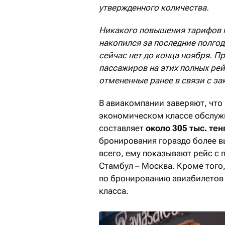
утвержденного количества.
Никакого повышения тарифов н
накопился за последние полгод
сейчас нет до конца ноября. П
пассажиров на этих полных рей
отмененные ранее в связи с з
В авиакомпании заверяют, что
экономическом классе обслужи
составляет
около
30
5
тыс.
тен
бронирования гораздо более в
всего, ему показывают рейс с 
Стамбул – Москва. Кроме того,
по бронированию авиабилетов 
класса.