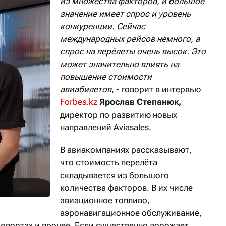
из множества факторов, и большое
значение имеет спрос и уровень
конкуренции. Сейчас
международных рейсов немного, а
спрос на перёлеты очень высок. Это
может значительно влиять на
повышение стоимости
авиабилетов
, - говорит в интервью
Forbes.kz
Ярослав Степанюк,
директор по развитию новых
направлений Aviasales.
В авиакомпаниях рассказывают,
что стоимость перелёта
складывается из большого
количества факторов. В их числе
авиационное топливо,
аэронавигационное обслуживание,
ропортах и прочее. Если существенно дорожает