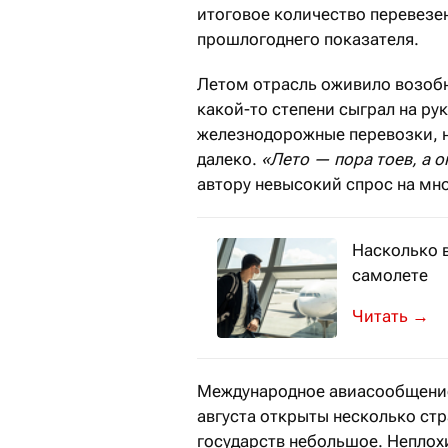
итоговое количество перевезе
прошлогоднего показателя.
Летом отрасль оживило возобн
какой-то степени сыграл на ру
железнодорожные перевозки, н
далеко.
«Лето — пора тоев, а о
автору невысокий спрос на мн
Насколько 
самолете
Эксперты о
→
Международное авиасообщение 
августа открыты несколько стр
государств небольшое. Непло