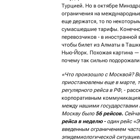
Турцией. Но в октябре Минздр
ограничения на международные
еще держатся, то по некоторы
сумасшедшие тарифы. Конечно,
перевозчиков - в иностранной 
чтобы билет из Алматы в Ташкен
Нью-Йорк. Похожая картина — 
почему так сильно подорожали
«
Ч
то произошло с Москвой?
В
приостановлены еще в марте, т
регулярного рейса в РФ
, - рас
корпоративным коммуникациям
между нашими государствами
Москву было
56 рейсов.
Сейча
рейса в неделю -
один рейс «Э
введенным ограничением част
эпидемиологической ситуацией