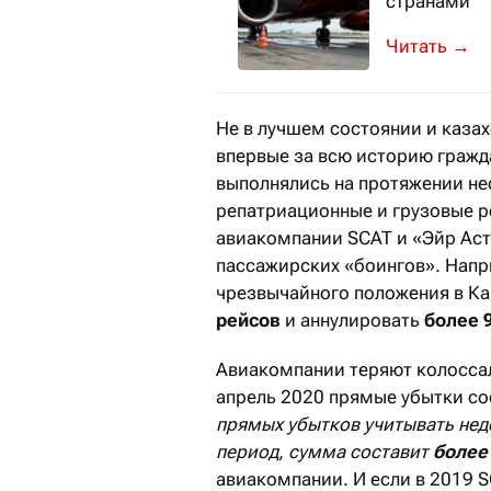
странами
Количество
→
Не в лучшем состоянии и каза
впервые за всю историю гражд
выполнялись на протяжении не
репатриационные и грузовые р
авиакомпании SCAT и «Эйр Аста
пассажирских «боингов». Напр
чрезвычайного положения в Ка
рейсов
и аннулировать
более 
Авиакомпании теряют колоссаль
апрель 2020 прямые убытки с
прямых убытков учитывать нед
период, сумма составит
более
авиакомпании. И если в 2019 