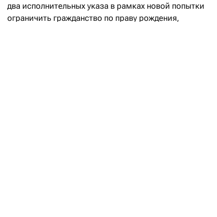
два исполнительных указа в рамках новой попытки
ограничить гражданство по праву рождения,
несмотря на недавний отказ Верховного суда,
сообщает
Reuters. Ограничение гражданства
является одним из приоритетов американского
президента в борьбе с иммиграцией, при этом
Белый дом нацелился на так называемый
«родильный туризм», когда беременные
иностранки приезжают в США ради родов,
отмечает агентство.
После июньской неудачи в Верховном суде,
признавшем его предыдущий указ
неконституционным, Трамп решил действовать
через исполнительные меры, которые, в отличие
от законов Конгресса, имеют меньшую
юридическую силу. Администрация настаивает, что
новая директива находится вне сферы действия