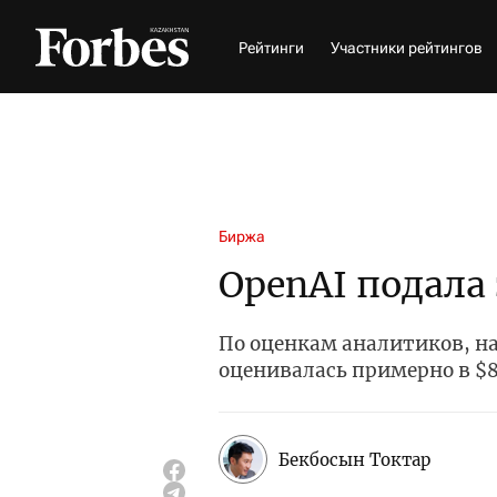
Рейтинги
Участники рейтингов
Биржа
OpenAI подала 
По оценкам аналитиков, на
оценивалась примерно в $
Бекбосын Токтар