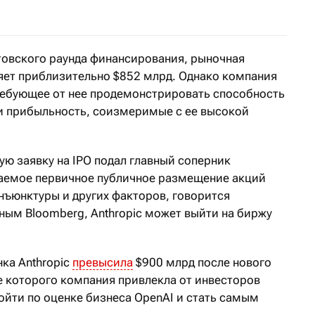
товского раунда финансирования, рыночная
яет приблизительно $852 млрд. Однако компания
ребующее от нее продемонстрировать способность
и прибыльность, соизмеримые с ее высокой
ю заявку на IPO подал главный соперник
гаемое первичное публичное размещение акций
нъюнктуры и других факторов, говорится
ным Bloomberg, Anthropic может выйти на биржу
ка Anthropic
превысила
$900 млрд после нового
е которого компания привлекла от инвесторов
ойти по оценке бизнеса OpenAI и стать самым