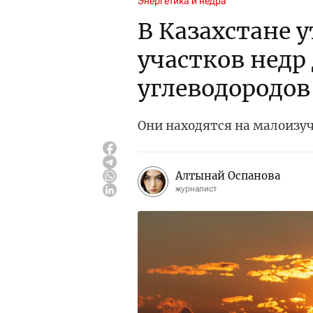
Энергетика и недра
В Казахстане 
участков недр
углеводородов
Они находятся на малоизу
Алтынай Оспанова
журналист