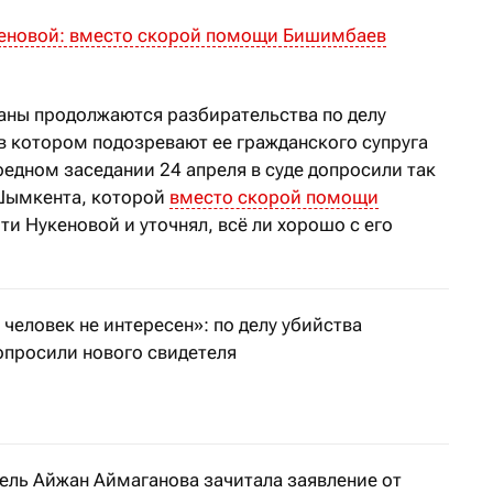
еновой: вместо скорой помощи Бишимбаев
таны продолжаются разбирательства по делу
в котором подозревают ее гражданского супруга
едном заседании 24 апреля в суде допросили так
Шымкента, которой
вместо скорой помощи
и Нукеновой и уточнял, всё ли хорошо с его
 человек не интересен»: по делу убийства
опросили нового свидетеля
ли Гульнару Насырбекову, с которой Бишимбаев встречал
тель Айжан Аймаганова зачитала заявление от