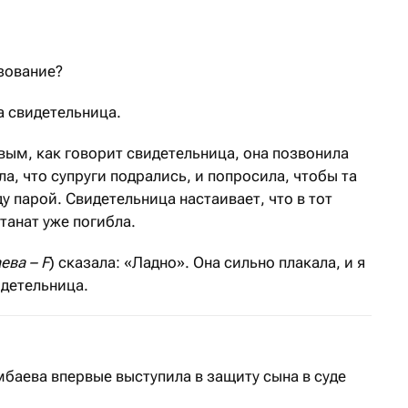
зование?
а свидетельница.
ым, как говорит свидетельница, она позвонила
а, что супруги подрались, и попросила, чтобы та
 парой. Свидетельница настаивает, что в тот
танат уже погибла.
ева –
F
) сказала: «Ладно». Она сильно плакала, и я
идетельница.
баева впервые выступила в защиту сына в суде