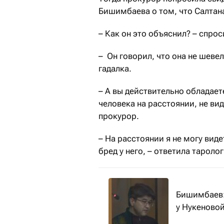
Бишимбаева о том, что Салтана
– Как он это объяснил? – спро
– Он говорил, что она не шевел
гадалка.
– А вы действительно обладае
человека на расстоянии, не ви
прокурор.
– На расстоянии я не могу виде
бред у него, – ответила таролог
Бишимбаев:
у Нукеновой