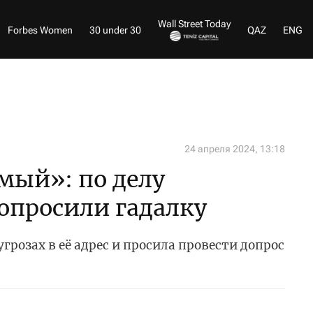
Wall Street Today
Forbes Women
30 under 30
QAZ
ENG
24 апреля 2024, 13:18
мый»: по делу
опросили гадалку
грозах в её адрес и просила провести допрос