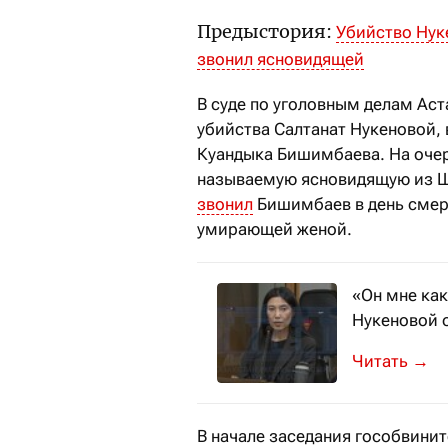
Предыстория:
Убийство Нук
звонил ясновидящей
В суде по уголовным делам Ас
убийства Салтанат Нукеновой, 
Куандыка Бишимбаева. На очер
называемую ясновидящую из 
звонил
Бишимбаев в день смерт
умирающей женой.
«Он мне как
Нукеновой 
В суд вызва
→
В начале заседания гособвини