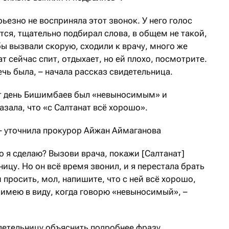
ерьезно не восприняла этот звонок. У него голос
тся, тщательно подбирал слова, в общем не такой,
бы вызвали скорую, сходили к врачу, много же
ат сейчас спит, отдыхает, но ей плохо, посмотрите.
чь была, – начала рассказ свидетельница.
от день Бишимбаев был «невыносимым» и
азала, что «с Салтанат всё хорошо».
– уточнила прокурор Айжан Аймаганова
то я сделаю? Вызови врача, покажи [Салтанат]
ницу. Но он всё время звонил, и я перестала брать
и просить, мол, напишите, что с ней всё хорошо,
я имею в виду, когда говорю «невыносимый», –
детельницу объяснить подробнее фразу