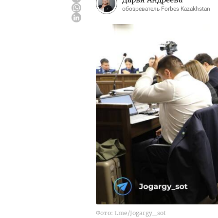
обозреватель Forbes Kazakhstan
Фото: t.me/Jogargy_sot