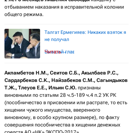
отбыванием наказания в исправительной колонии
общего режима.
Талгат Ермегияев: Никаких взяток я
не получал
Бывший глава национальной компани
→
Акпамбетов Н.М., Сеитов С.Б., Акылбаев Р.С.,
Сардарбеков С.К., Найзабеков С.М., Сагындыков
Т.Ж., Тлеуов Е.Е., Ильин С.Ю.
признаны
виновными по статьям 28 ч.5-189 ч.4 п.2 УК РК
(пособничество в присвоении или растрате, то есть
хищении чужого имущества, вверенного
виновному, в особо крупном размере), по факту
совершения пособничества в хищении денежных
средств АО «НК» ЭКСПО-2017».