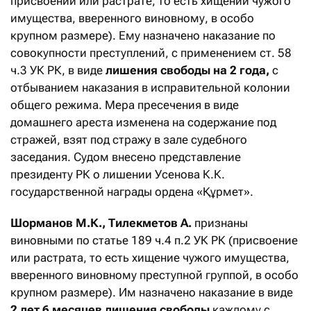
присвоении или растрате, то есть хищении чужого
имущества, вверенного виновному, в особо
крупном размере). Ему назначено наказание по
совокупности преступлений, с применением ст. 58
ч.3 УК РК, в виде
лишения свободы на 2 года,
с
отбыванием наказания в исправительной колонии
общего режима. Мера пресечения в виде
домашнего ареста изменена на содержание под
стражей, взят под стражу в зале судебного
заседания. Судом внесено представление
президенту РК о лишении Усенова К.К.
государственной награды ордена «Құрмет».
Шорманов М.К., Тилекметов А.
признаны
виновными по статье 189 ч.4 п.2 УК РК (присвоение
или растрата, то есть хищение чужого имущества,
вверенного виновному преступной группой, в особо
крупном размере). Им назначено наказание в виде
2 лет 6 месяцев
лишения свободы
каждому с