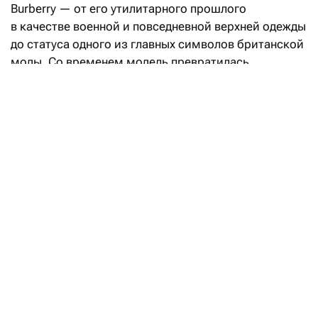
Burberry — от его утилитарного прошлого
в качестве военной и повседневной верхней одежды
до статуса одного из главных символов британской
моды. Со временем модель превратилась
в международную икону стиля, отражающую
современную британскую идентичность
и неизменно сохраняющую свое влияние
на мировую индустрию моды.