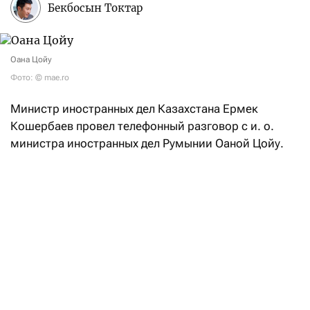
Бекбосын Токтар
Оана Цойу
Фото: © mae.ro
Министр иностранных дел Казахстана Ермек
Кошербаев провел телефонный разговор с и. о.
министра иностранных дел Румынии Оаной Цойу.
В ходе беседы главы внешнеполитических ведомств
двух стран обсудили текущее состояние
и перспективы развития казахстанско-румынского
сотрудничества, подтвердив, как
отметили
в пресс-
службе казахстанского МИД, «взаимную
заинтересованность в дальнейшем укреплении
политического диалога, расширении торгово-
экономических связей и активизации