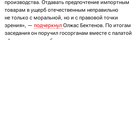
производства. Отдавать предпочтение импортным
товарам в ущерб отечественным неправильно
не только с моральной, но и с правовой точки
зрения», —
подчеркнул
Олжас Бектенов. По итогам
заседания он поручил госорганам вместе с палатой
«Атамекен» разработать механизмы
предоставления локальным производителям
выгодных торговых площадей. Forbes Kazakhstan
узнал, что по этому поводу думают производители,
ретейлеры и эксперты.
Узбекистан готов предоставить
торговые площадки для продавцов
из Казахстана
Читать
В Национальной палате предпринимателей