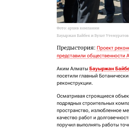
Фото: архив компании
Бауыржан Байбек и Булат Утемуратов
Предыстория:
Проект рекон
представили общественности 
Аким Алматы
Бауыржан Байб
посетили главный Ботанически
реконструкции.
Осматривая строящиеся объек
подрядных строительных компа
пространство, излюбленное ме
качество работ и долговечнос
поручил выполнять работы точн