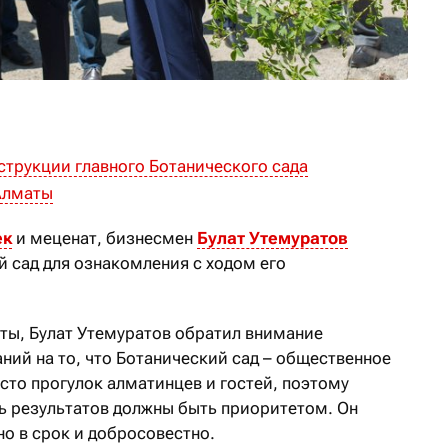
струкции главного Ботанического сада
Алматы
ек
и меценат, бизнесмен
Булат Утемуратов
й сад для ознакомления с ходом его
ты, Булат Утемуратов обратил внимание
ний на то, что Ботанический сад – общественное
сто прогулок алматинцев и гостей, поэтому
ть результатов должны быть приоритетом. Он
о в срок и добросовестно.