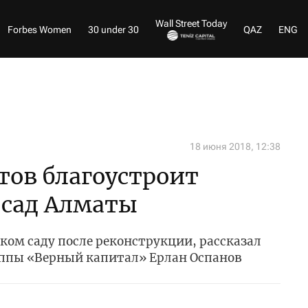
Wall Street Today
Forbes Women
30 under 30
QAZ
ENG
18 июня 2018, 12:38
тов благоустроит
 сад Алматы
ком саду после реконструкции, рассказал
ппы «Верный капитал» Ерлан Оспанов