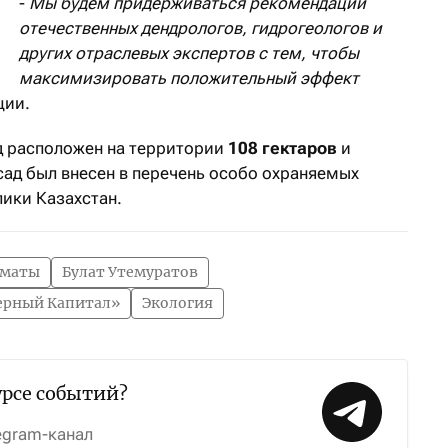
-
Мы будем придерживаться рекомендаций
отечественных дендрологов, гидрогеологов и
других отраслевых экспертов с тем, чтобы
максимизировать положительный эффект
ции.
д расположен на территории
108 гектаров
и
сад был внесен в перечень особо охраняемых
ики Казахстан.
маты
Булат Утемуратов
ерный Капитал»
Экология
урсе событий?
egram-канал