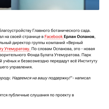
благоустройству Главного ботанического сада.
л на своей странице в
Facebook
Ерлан Оспанов
,
альный директор группы компаний «Верный
ту Утемуратову.
По словам Оспанова, это - новая
ворительного Фонда Булата Утемуратова. Парк
й учёных и безвозмездно передадут всё Институту
шего управления.
ороду. Надеемся на вашу поддержку!"
- написал
ятся публичные слушания по проекту в