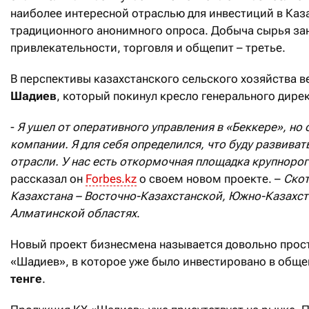
наиболее интересной отраслью для инвестиций в Каза
традиционного анонимного опроса. Добыча сырья за
привлекательности, торговля и общепит – третье.
В перспективы казахстанского сельского хозяйства 
Шадиев
, который покинул кресло генерального дир
-
Я ушел от оперативного управления в «Беккере», но 
компании. Я для себя определился, что буду развива
отрасли. У нас есть откормочная площадка крупноро
рассказал он
Forbes.kz
о своем новом проекте. –
Скот
Казахстана – Восточно-Казахстанской, Южно-Казахс
Алматинской областях
.
Новый проект бизнесмена называется довольно прост
«Шадиев», в которое уже было инвестировано в общ
тенге
.