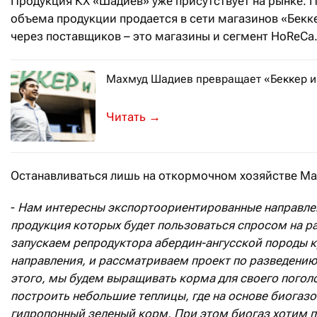
Продукция КХ «Шадиев» уже присутствует на рынке. 
объема продукции продается в сети магазинов «Бекк
через поставщиков – это магазины и сегмент HoReCa
Махмуд Шадиев превращает «Беккер и 
До того, как купить «Беккер и К» зи
→
Останавливаться лишь на откормочном хозяйстве Ма
-
Нам интересны экспортоориентированные направлен
продукция которых будет пользоваться спросом на ра
запускаем репродуктора абердин-ангусской породы к
направления, и рассматриваем проект по разведению
этого, мы будем выращивать корма для своего поголо
построить небольшие теплицы, где на основе биогаз
гидропонный зеленый корм. При этом биогаз хотим п