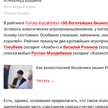
Фото: Андрей Лунин
Махмуд Шадиев.
В рейтинге
Forbes Kazakhstan
«50 богатейших бизне
осталось классических агропромышленников, у котор
основу состояния. Особенно сложным, напомним, ок
королей». Рейтинг покинули два крупнейших агропр
Тлеубаев
(холдинг «Алиби») и
Василий Розинов
(холд
списка выбыл
Руслан Молдабеков
(холдинг «Казэксп
Как казахстанский бизнесмен решил Р
Предприниматель Темиржан Жалгасба
→
Есть, однако, основания предполагать, что такое пол
значительная часть участников списка считает сельс