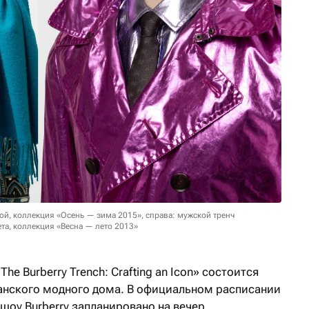
ой, коллекция «Осень — зима 2015», справа: мужской тренч
та, коллекция «Весна — лето 2013»
e Burberry Trench: Crafting an Icon» состоится
итанского модного дома. В официальном расписании
шоу Burberry запланировано на вечер