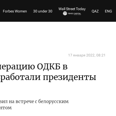
Wall Street Today
Forbes Women
30 under 30
QAZ
ENG
17 января 2022, 08:21
перацию ОДКБ в
зработали президенты
вил на встрече с белорусским
ентом