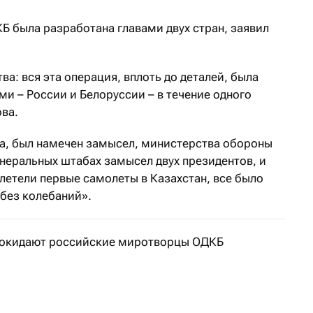
 была разработана главами двух стран, заявил
ва: вся эта операция, вплоть до деталей, была
и – России и Белоруссии – в течение одного
ова.
а, был намечен замысел, министерства обороны
енеральных штабах замысел двух президентов, и
летели первые самолеты в Казахстан, все было
 без колебаний».
покидают российские миротворцы ОДКБ
а в Алматы вылетели 19 самолетов