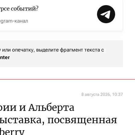
урсе событий?
egram-канал
или опечатку, выделите фрагмент текста с
nter
8 августа 2026, 10:37
рии и Альберта
выставка, посвященная
berry