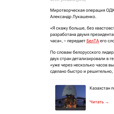
Миротворческая операция ОДКБ
Александр Лукашенко.
«Я скажу больше, без хвастовст
разработана двумя президентам
часа», – передает
БелТА
его сл
По словам белорусского лидер
двух стран детализировали в г
«уже через несколько часов вы
сделано быстро и решительно,
Казахстан 
С аэродром
→