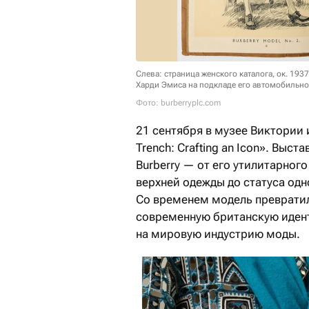
Слева: страница женского каталога, ок. 19
Харди Эмиса на подкладе его автомобильног
Фото: burberryplc.com
21 сентября в музее Виктории 
Trench: Crafting an Icon». Выс
Burberry — от его утилитарног
верхней одежды до статуса од
Со временем модель преврати
современную британскую иден
на мировую индустрию моды.