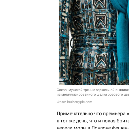
Слева: мужской тренч с зеркальной вышивк
из металлизированного шелка розового цве
Фото: burberryplc.com
Примечательно что премьера «Th
в тот же день, что и показ бр
недели моды в Лондоне фешен-