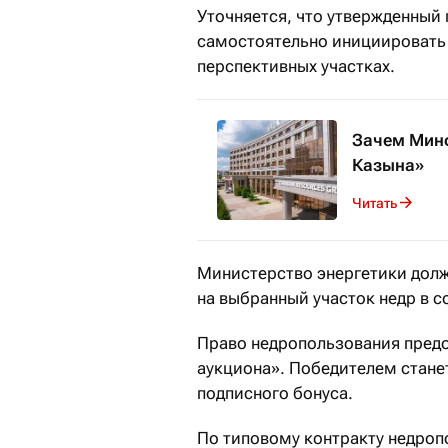
Уточняется, что утвержденный
самостоятельно инициировать 
перспективных участках.
Зачем Минф
Казына»
Читать
Министерство энергетики долж
на выбранный участок недр в с
Право недропользования предо
аукциона». Победителем стан
подписного бонуса.
По типовому контракту недро