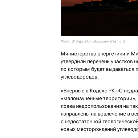
Фото: © Depositphotos.com/Westlight
Министерство энергетики и М
утвердили перечень участков 
по которым будет выдаваться 
углеводородов.
«Впервые в Кодекс РК «О недр
«малоизученные территории», 
права недропользования на та
направлены на вовлечение в о
с недостаточной геологическо
новых месторождений углеводо