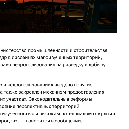
инистерство промышленности и строительства
недр в бассейнах малоизученных территорий,
право недропользования на разведку и добычу
ах и недропользовании» введено понятие
а также закреплен механизм предоставления
ких участках. Законодательные реформы
своение перспективных территорий
й изученностью и высоким потенциалом открытия
родов», — говорится в сообщении.