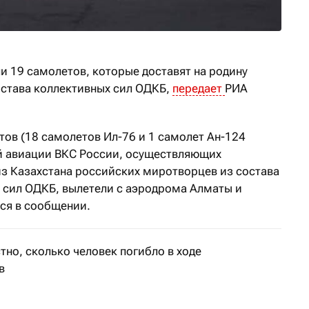
и 19 самолетов, которые доставят на родину
става коллективных сил ОДКБ,
передает
РИА
тов (18 самолетов Ил-76 и 1 самолет Ан-124
й авиации ВКС России, осуществляющих
з Казахстана российских миротворцев из состава
 сил ОДКБ, вылетели с аэродрома Алматы и
тся в сообщении.
тно, сколько человек погибло в ходе
в
шний день выявлено 4578 потерпевших, из них 4353 бы