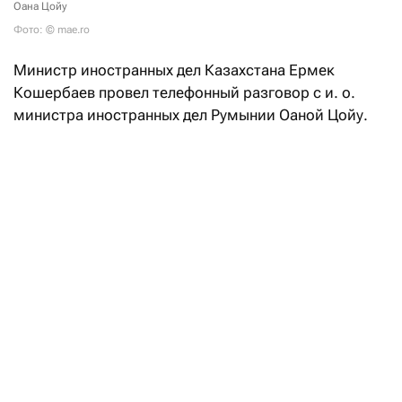
Оана Цойу
Фото: © mae.ro
Министр иностранных дел Казахстана Ермек
Кошербаев провел телефонный разговор с и. о.
министра иностранных дел Румынии Оаной Цойу.
В ходе беседы главы внешнеполитических ведомств
двух стран обсудили текущее состояние
и перспективы развития казахстанско-румынского
сотрудничества, подтвердив, как
отметили
в пресс-
службе казахстанского МИД, «взаимную
заинтересованность в дальнейшем укреплении
политического диалога, расширении торгово-
экономических связей и активизации
взаимодействия по приоритетным направлениям».
ТШО возобновил экспорт нефти через