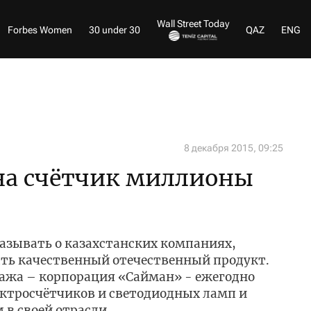
Wall Street Today
Forbes Women
30 under 30
QAZ
ENG
8 декабря 2015, 09:25
на счётчик миллионы
казывать о казахстанских компаниях,
ать качественный отечественный продукт.
ажа – корпорация «Сайман» - ежегодно
ектросчётчиков и светодиодных ламп и
 в своей отрасли