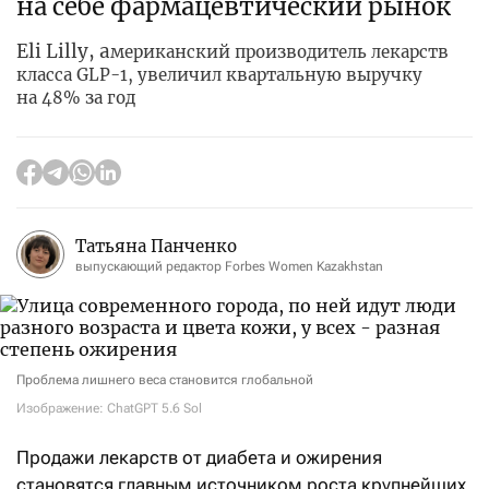
на себе фармацевтический рынок
Eli Lilly, а
мериканский производитель лекарств
класса GLP-1, увеличил квартальную выручку
на 48% за год
Татьяна Панченко
выпускающий редактор Forbes Women Kazakhstan
Проблема лишнего веса становится глобальной
Изображение: ChatGPT 5.6 Sol
Продажи лекарств от диабета и ожирения
становятся главным источником роста крупнейших