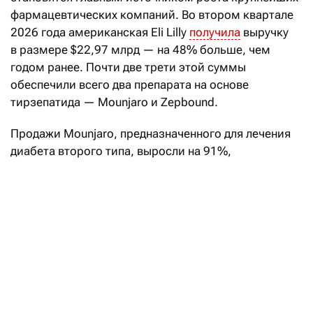
фармацевтических компаний. Во втором квартале
2026 года американская Eli Lilly
получила
выручку
в размере $22,97 млрд — на 48% больше, чем
годом ранее. Почти две трети этой суммы
обеспечили всего два препарата на основе
тирзепатида — Mounjaro и Zepbound.
Продажи Mounjaro, предназначенного для лечения
диабета второго типа, выросли на 91%,
до $9,94 млрд. Выручка от Zepbound,
зарегистрированного как препарат для снижения
веса, увеличилась на 46%, до $4,93 млрд. Вместе
они принесли компании около $14,9 млрд, или
почти 65% квартальной выручки. Таким образом,
две трети доходов компании зависят от препаратов
против диабета и ожирения.