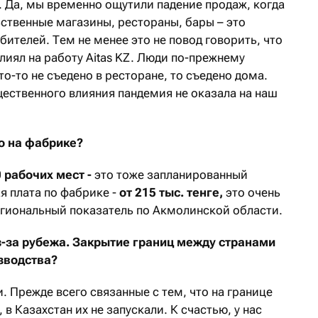
а. Да, мы временно ощутили падение продаж, когда
ственные магазины, рестораны, бары – это
бителей. Тем не менее это не повод говорить, что
лиял на работу Aitas KZ. Люди по-прежнему
то-то не съедено в ресторане, то съедено дома.
щественного влияния пандемия не оказала на наш
о на фабрике?
 рабочих мест -
это тоже запланированный
я плата по фабрике -
от 215 тыс. тенге,
это очень
егиональный показатель по Акмолинской области.
з-за рубежа. Закрытие границ между странами
изводства?
 Прежде всего связанные с тем, что на границе
в Казахстан их не запускали. К счастью, у нас