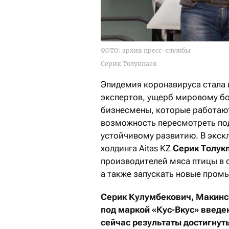
ФОТО: архив пресс-службы
Серик Толукпаев
Эпидемия коронавируса стала 
экспертов, ущерб мировому бо
бизнесмены, которые работают
возможность пересмотреть под
устойчивому развитию. В экск
холдинга Aitas KZ
Серик Толук
производителей мяса птицы в 
а также запускать новые пром
Серик Кулумбекович, Макинс
под маркой «Кус-Вкус» введен
сейчас результаты достигнут