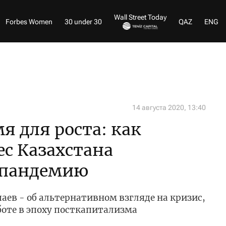
Wall Street Today
Forbes Women
30 under 30
QAZ
ENG
14 августа 2020, 13:40
я для роста: как
с Казахстана
в пандемию
паев - об альтернативном взгляде на кризис,
боте в эпоху посткапитализма