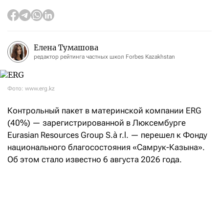
Елена Тумашова
редактор рейтинга частных школ Forbes Kazakhstan
Фото: www.erg.kz
Контрольный пакет в материнской компании ERG
(40%) — зарегистрированной в Люксембурге
Eurasian Resources Group S.à r.l. — перешел к Фонду
национального благосостояния «Самрук-Казына».
Об этом стало известно 6 августа 2026 года.
Информация о транзакции подтверждается
данными ERG: государственный фонд «Самрук-
Казына» стал владельцем 40% акций, наследникам
Алиджана Ибрагимова, одного из акционеров-