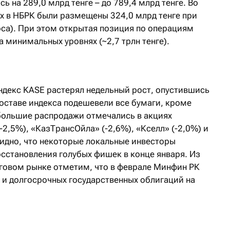
ь на 289,0 млрд тенге – до 789,4 млрд тенге. Во
ах в НБРК были размещены 324,0 млрд тенге при
са). При этом открытая позиция по операциям
 минимальных уровнях (~2,7 трлн тенге).
индекс KASE растерял недельный рост, опустившись
 составе индекса подешевели все бумаги, кроме
большие распродажи отмечались в акциях
-2,5%), «КазТрансОйла» (-2,6%), «Кселл» (-2,0%) и
видно, что некоторые локальные инвесторы
сстановления голубых фишек в конце января. Из
говом рынке отметим, что в феврале Минфин РК
 и долгосрочных государственных облигаций на