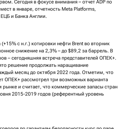
вом. Сегодня в фокусе внимания – отчет ADP по
ест в январе, отчетность Meta Platforms,
 ЕЦБ и Банка Англии.
(+15% с н.г.) котировки нефти Brent во вторник
нное снижение на 2,3% – до $89,2 за баррель. В
ов – сегодняшняя встреча представителей ОПЕК+.
нято решение продолжать наращивание
каждый месяц до октября 2022 года. Отметим, что
ет ОПЕК+ рассмотрел три возможных варианта
м рынке и считает, что коммерческие запасы стран
ровня 2015-2019 годов (референтный уровень
.
оворов по гарантиям безопасности курс по паре