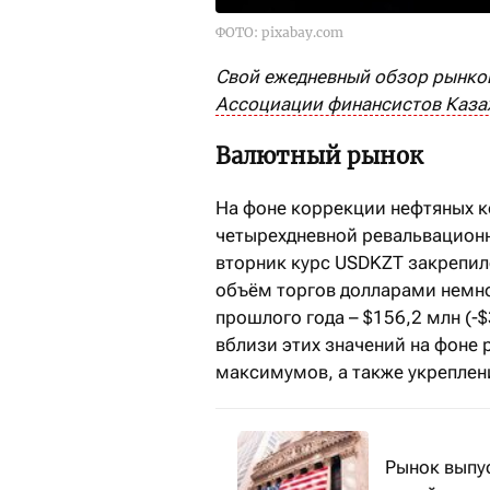
ФОТО: pixabay.com
Свой ежедневный обзор рынко
Ассоциации финансистов Каза
Валютный рынок
На фоне коррекции нефтяных 
четырехдневной ревальвационн
вторник курс USDKZT закрепилс
объём торгов долларами немно
прошлого года – $156,2 млн (-
вблизи этих значений на фоне 
максимумов, а также укреплен
Рынок выпу