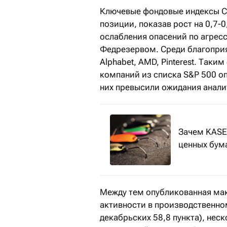
Ключевые фондовые индексы С
позиции, показав рост на 0,7-
ослабления опасений по агре
Федрезервом. Среди благопри
Alphabet, AMD, Pinterest. Так
компаний из списка S&P 500 о
них превысили ожидания аналит
Зачем KASE
ценных бум
Между тем опубликованная мак
активности в производственном
декабрьских 58,8 пункта), не