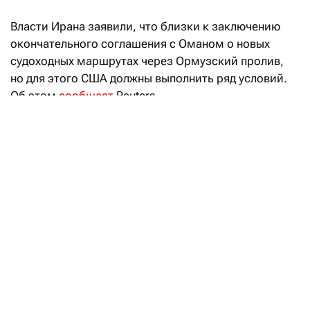
Власти Ирана заявили, что близки к заключению
окончательного соглашения с Оманом о новых
судоходных маршрутах через Ормузский пролив,
но для этого США должны выполнить ряд условий.
Об этом
сообщает
Reuters.
В Тегеране считают, что окончательное соглашение
с Оманом, которое определяет новые судоходные
маршруты через Ормузский пролив, может быть
заключено уже в ближайшее время. Но для этого
необходимо, чтобы Вашингтон выполнил ряд
условий, в том числе выплату компенсации,
прекращение санкций и угроз нападения.
Переговоры Ирана и Омана меняют
расклад на нефтяном рынке