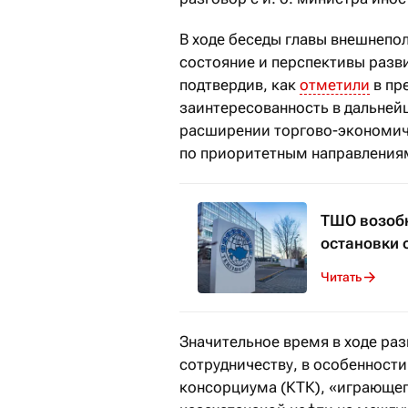
В ходе беседы главы внешнепо
состояние и перспективы разв
подтвердив, как
отметили
в пр
заинтересованность в дальней
расширении торгово-экономич
по приоритетным направления
ТШО возобн
остановки 
Читать
Значительное время в ходе ра
сотрудничеству, в особенност
консорциума (КТК), «играющег