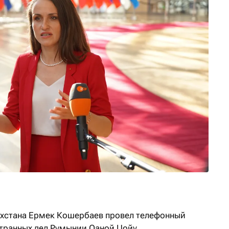
ахстана Ермек Кошербаев провел телефонный
странных дел Румынии Оаной Цойу.