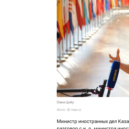
Оана Цойу
Фото: © mae.ro
Министр иностранных дел Каз
разговор с и. о. министра ино