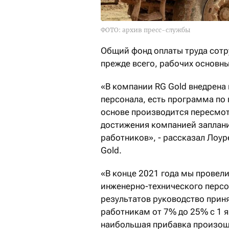
ФОТО: архив пресс-службы
Общий фонд оплаты труда сотр
прежде всего, рабочих основн
«В компании RG Gold внедрена
персонала, есть программа по
основе производится пересмот
достижения компанией заплани
работников», - рассказал Лоу
Gold.
«В конце 2021 года мы провели
инженерно-технического персо
результатов руководство прин
работникам от 7% до 25% с 1 я
наибольшая прибавка произошл