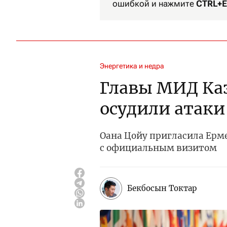
ошибкой и нажмите
CTRL+E
Энергетика и недра
Главы МИД Ка
осудили атаки
Оана Цойу пригласила Ерм
с официальным визитом
Бекбосын Токтар