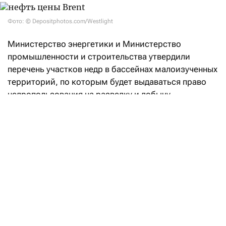
Фото: © Depositphotos.com/Westlight
Министерство энергетики и Министерство
промышленности и строительства утвердили
перечень участков недр в бассейнах малоизученных
территорий, по которым будет выдаваться право
недропользования на разведку и добычу
углеводородов.
«Впервые в Кодекс РК «О недрах
и недропользовании» введено понятие
«малоизученные территории», а также закреплен
механизм предоставления права недропользования
на таких участках. Законодательные реформы
направлены на вовлечение в освоение
перспективных территорий с недостаточной
геологической изученностью и высоким