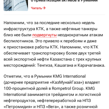
о приватизации активов в Румынии
Читать
Напомним, что за последние несколько недель
инфраструктура КТК, а также нефтяные танкеры
близ нее были
подвергнуты
неоднократным атакам
беспилотников. Это привело к перебоям и даже
к приостановке работы КТК. Напомним, что КТК
обеспечивает транспортировку более двух третей
всей экспортной нефти Казахстана с трех крупных
месторождений: Тенгиза, Кашагана и Карачаганака.
Отметим, что в Румынии KMG International
(дочернее предприятие «КазМунайГаза») владеет
100-процентной долей в Rompetrol Group. KMG
International занимается трейдингом и логистикой
нефтепродуктов, нефтепереработкой на НПЗ
«Петромидия» и НПЗ «Вега», а также розничной