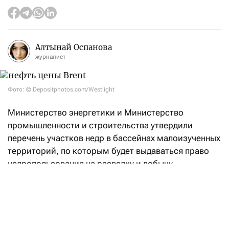
Алтынай Оспанова
журналист
Фото: © Depositphotos.com/Westlight
Министерство энергетики и Министерство
промышленности и строительства утвердили
перечень участков недр в бассейнах малоизученных
территорий, по которым будет выдаваться право
недропользования на разведку и добычу
углеводородов.
«Впервые в Кодекс РК «О недрах
и недропользовании» введено понятие
«малоизученные территории», а также закреплен