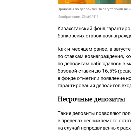
Проценты по депозитам за август почти не 
Изображение: ChatGPT 5
Казахстанский фонд гарантиро
банковских ставок вознагражде
Как и месяцем ранее, в август
по ставкам вознаграждения, к
по депозитам наблюдалось в м
базовой ставки до 16,5% (реше
в фонде отметили появление но
гарантирования депозитов вход
Несрочные депозиты
Такие депозиты позволяют поп
в пределах неснижаемого остат
на случай непредвиденных расх