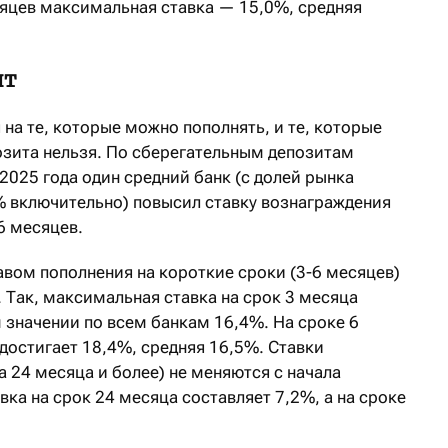
сяцев максимальная ставка — 15,0%, средняя
ит
на те, которые можно пополнять, и те, которые
озита нельзя. По сберегательным депозитам
 2025 года один средний банк (с долей рынка
0% включительно) повысил ставку вознаграждения
 6 месяцев.
авом пополнения на короткие сроки (3-6 месяцев)
 Так, максимальная ставка на срок 3 месяца
 значении по всем банкам 16,4%. На сроке 6
достигает 18,4%, средняя 16,5%. Ставки
 24 месяца и более) не меняются с начала
авка на срок 24 месяца составляет 7,2%, а на сроке