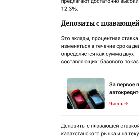
предлагают достаточно высоки
12,3%.
Депозиты с плавающей
Это вклады, процентная ставк
изменяться в течение срока д
определяется как сумма двух
составляющих: базового показ
За первое 
автокредито
Читать
Депозиты с плавающей ставко
казахстанского рынка и на тек