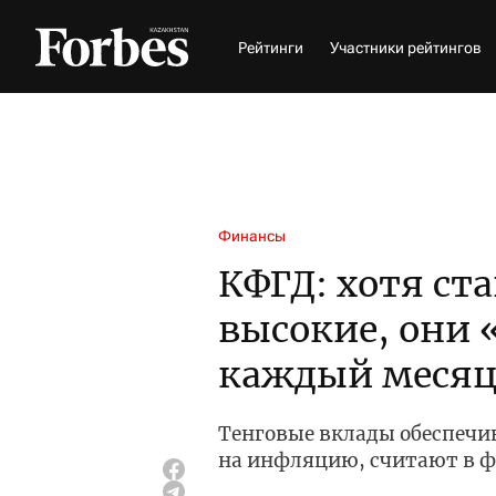
Рейтинги
Участники рейтингов
Финансы
КФГД: хотя ст
высокие, они 
каждый меся
Т
енговые вклады обеспечи
на инфляцию, считают в 