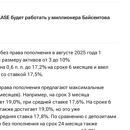
KASE будет работать у миллионера Байсеитова
ез права пополнения в августе 2025 года 1
о размеру активов от 3 до 10%
а 0,6 п. п. до 17,2% на сроке 6 месяцев и ввел
 со ставкой 17,5%.
права пополнения предлагают максимальные
 месяцев). Например, на срок 3 месяца
т 19,0%, при средней ставке 17,6%. На сроке 6
акже достигает 19,0%, но это уже
средняя ставка 17,8%. По сравнению с депозитами
 без пополнения на срок 24 месяца также