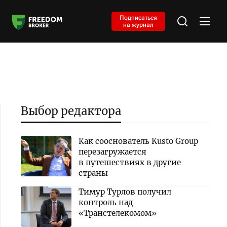
Подписаться
на журнал
Выбор редактора
Как сооснователь Kusto Group
перезагружается
в путешествиях в другие
страны
Тимур Турлов получил
контроль над
«Транстелекомом»