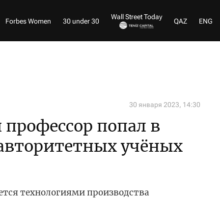
Wall Street Today
Forbes Women
30 under 30
QAZ
ENG
30 января 2023, 14:30
 профессор попал в
 авторитетных учёных
ется технологиями производства