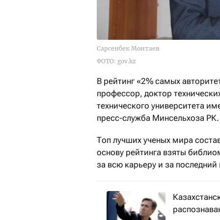
Сарсенбек Монтаев
ФОТО: gov.kz
В рейтинг «2% самых авторитетн
профессор, доктор технических
технического университета им
пресс-служба Минсельхоза РК.
Топ лучших ученых мира соста
основу рейтинга взяты библио
за всю карьеру и за последний 
Казахстанс
распознава