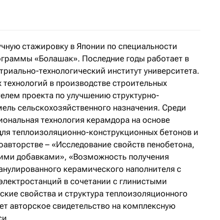
современных технологий искусственного интеллекта
чную стажировку в Японии по специальности
ограммы «Болашак». Последние годы работает в
триально-технологический институт университета.
 технологий в производстве строительных
телем проекта по улучшению структурно-
мель сельскохозяйственного назначения. Среди
иональная технология керамдора на основе
для теплоизоляционно-конструкционных бетонов и
оавторстве – «Исследование свойств пенобетона,
ими добавками», «Возможность получения
анулированного керамического наполнителя с
электростанций в сочетании с глинистыми
кие свойства и структура теплоизоляционного
ет авторское свидетельство на комплексную
си.