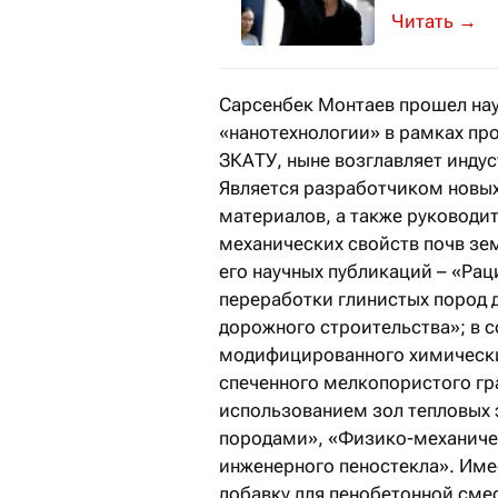
С помощью 
→
Сарсенбек Монтаев прошел нау
«нанотехнологии» в рамках пр
ЗКАТУ, ныне возглавляет индус
Является разработчиком новых
материалов, а также руководи
механических свойств почв зе
его научных публикаций – «Рац
переработки глинистых пород 
дорожного строительства»; в с
модифицированного химическ
спеченного мелкопористого гр
использованием зол тепловых 
породами», «Физико-механичес
инженерного пеностекла». Име
добавку для пенобетонной сме