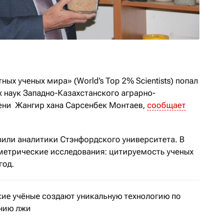
ых ученых мира» (World’s Top 2% Scientists) попал
 наук Западно-Казахстанского аграрно-
ени Жангир хана Сарсенбек Монтаев,
сообщает
вили аналитики Стэнфордского университета. В
метрические исследования: цитируемость ученых
год.
кие учёные создают уникальную технологию по
нию лжи