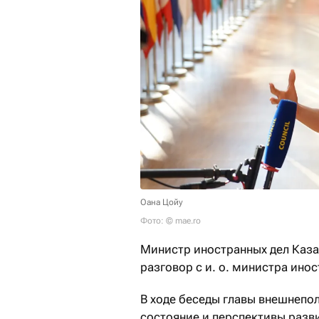
Оана Цойу
Фото: © mae.ro
Министр иностранных дел Каз
разговор с и. о. министра ино
В ходе беседы главы внешнепо
состояние и перспективы разв