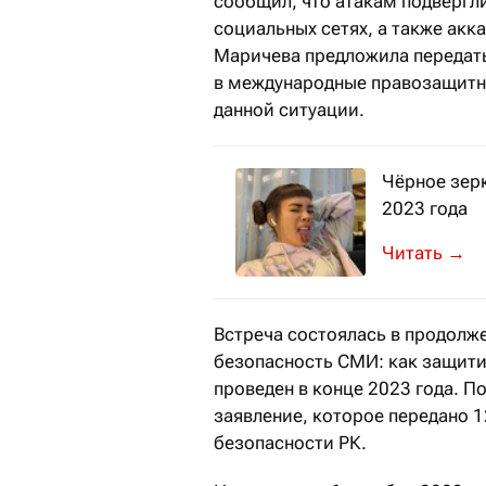
сообщил, что атакам подвергли
социальных сетях, а также акк
Маричева предложила передать 
в международные правозащитн
данной ситуации.
Чёрное зерк
2023 года
Как бренды
→
Встреча состоялась в продолж
безопасность СМИ: как защити
проведен в конце 2023 года. П
заявление, которое передано 1
безопасности РК.