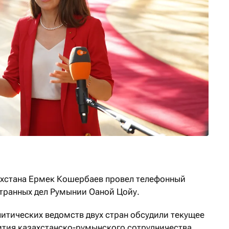
ахстана Ермек Кошербаев провел телефонный
странных дел Румынии Оаной Цойу.
литических ведомств двух стран обсудили текущее
ития казахстанско-румынского сотрудничества,