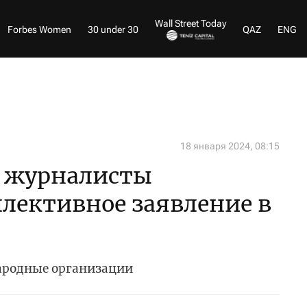
Wall Street Today
Forbes Women
30 under 30
QAZ
ENG
18 января 2024, 08:15
е журналисты
лективное заявление в
ародные организации