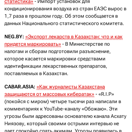
статистика
»
- Импорт установок для
кондиционирования воздуха из стран ЕАЭС вырос в
1,7 раза в прошлом году. Об этом сообщается в
данных Национального статистического комитета.
NEG.BY:
«
Экспорт лекарств в Казахстан: что и как
придется маркировать
»
- В Министерстве по
налогам и сборам подготовили разъяснение,
которое касается маркировки средствами
идентификации лекарственных препаратов,
поставляемых в Казахстан.
CABAR.ASIA:
«
Как журналисты Казахстана
защищаются от массовых кибератак
»
- «R.I.P»
(покойся с миром) четыре тысячи раз написали в
комментариях к YouTube-каналу «Обожаю». Эти
угрозы были адресованы основателю канала Асхату
Ниязову, который своими острыми интервью не
дает спокойно спать акимам. Угрозы появились в