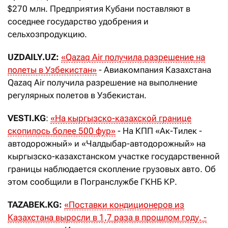
$270 млн. Предприятия Кубани поставляют в
соседнее государство удобрения и
сельхозпродукцию.
UZDAILY.UZ:
«Q
azaq
A
ir
получила разрешение на
полеты в Узбекистан»
- Авиакомпания Казахстана
Qazaq Air получила разрешение на выполнение
регулярных полетов в Узбекистан.
VESTI.KG
:
«
На кыргызско-казахской границе
скопилось более 500 фур
»
- На КПП «Ак-Тилек -
автодорожный» и «Чалдыбар-автодорожный» на
кыргызско-казахстанском участке государственной
границы наблюдается скопление грузовых авто. Об
этом сообщили в Погранслужбе ГКНБ КР.
TAZABEK.KG:
«
Поставки кондиционеров из
Казахстана выросли в 1,7 раза в прошлом году, -