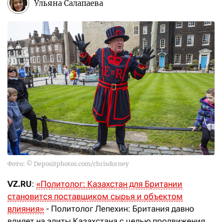
Ульяна Салапаева
Фото: © Depositphotos.com/chrisdorney
VZ.RU
:
«Политолог: Казахстан для Британии
становится поставщиком сырья и объектом
влияния»
- Политолог Лепехин: Британия давно
влияет на элиты Казахстана с целью продвижения