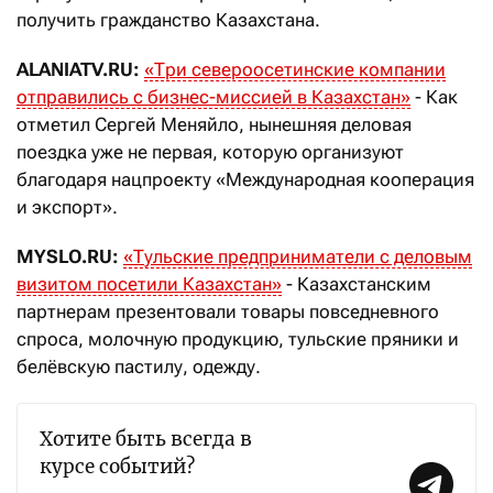
получить гражданство Казахстана.
ALANIATV.RU:
«
Три североосетинские компании
отправились с бизнес-миссией в Казахстан
»
- Как
отметил Сергей Меняйло, нынешняя деловая
поездка уже не первая, которую организуют
благодаря нацпроекту «Международная кооперация
и экспорт».
MYSLO.RU:
«Т
ульские предприниматели с деловым
визитом посетили Казахстан
»
- Казахстанским
партнерам презентовали товары повседневного
спроса, молочную продукцию, тульские пряники и
белёвскую пастилу, одежду.
Хотите быть всегда в
курсе событий?