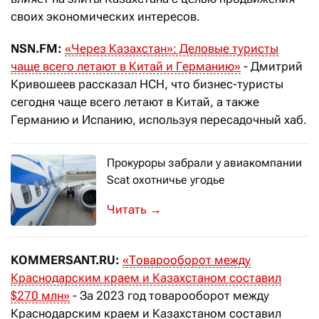
своих экономических интересов.
NSN.FM
:
«Через Казахстан»: Деловые туристы
чаще всего летают в Китай и Германию
»
- Дмитрий
Кривошеев рассказал НСН, что бизнес-туристы
сегодня чаще всего летают в Китай, а также
Германию и Испанию, используя пересадочный хаб.
Прокуроры забрали у авиакомпании
Scat охотничье угодье
Авиаперевозчик арендовал территори
→
KOMMERSANT.RU:
«
Товарооборот между
Краснодарским краем и Казахстаном составил
$
270 млн
»
- За 2023 год товарооборот между
Краснодарским краем и Казахстаном составил