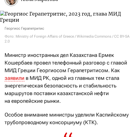
Георгиос Герапетритис
Фото: Ministry of Foreign Affairs of Greece / Wikimedia Commons / CC BY-SA
2.0
Министр иностранных дел Казахстана Ермек
Кошербаев провел телефонный разговор с главой
МИД Греции Георгиосом Герапетритисом. Как
заявили
в МИД РК, одной из главных тем стала
энергетическая безопасность и стабильность
маршрутов поставки казахстанской нефти
на европейские рынки.
Особое внимание министры уделили Каспийскому
трубопроводному консорциуму (КТК).