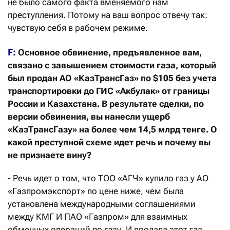
не было самого факта вменяемого нам
преступления. Потому на ваш вопрос отвечу так:
чувствую себя в рабочем режиме.
F:
Основное обвинение, предъявленное вам,
связано с завышением стоимости газа, который
был продан АО «КазТрансГаз» по $105 без учета
транспортировки до ГИС «Акбулак» от границы
России и Казахстана. В результате сделки, по
версии обвинения, вы нанесли ущерб
«КазТрансГазу» на более чем 14,5 млрд тенге. О
какой преступной схеме идет речь и почему вы
не признаете вину?
- Речь идет о том, что ТОО «АГЧ» купило газ у АО
«Газпромэкспорт» по цене ниже, чем была
установлена международными соглашениями
между КМГ И ПАО «Газпром» для взаимных
обменных операций по газу. И продала этот газ