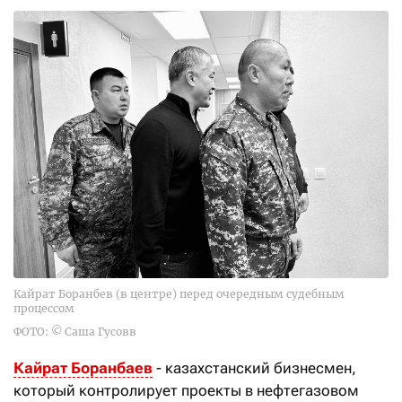
Кайрат Боранбев (в центре) перед очередным судебным
процессом
ФОТО: © Саша Гусовв
Кайрат Боранбаев
- казахстанский бизнесмен,
который контролирует проекты в нефтегазовом