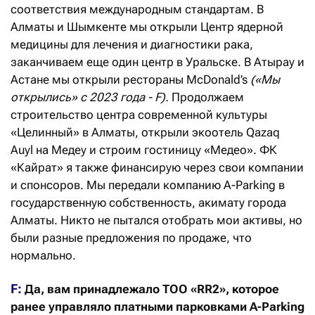
соответствия международным стандартам. В
Алматы и Шымкенте мы открыли Центр ядерной
медицины для лечения и диагностики рака,
заканчиваем еще один центр в Уральске. В Атырау и
Астане мы открыли рестораны McDonald’s
(«Мы
открылись» с 2023 года - F).
Продолжаем
строительство центра современной культуры
«Целинный» в Алматы, открыли экоотель Qazaq
Auyl на Медеу и строим гостиницу «Медео». ФК
«Кайрат» я также финансирую через свои компании
и спонсоров. Мы передали компанию A-Parking в
государственную собственность, акимату города
Алматы. Никто не пытался отобрать мои активы, но
были разные предложения по продаже, что
нормально.
F:
Да, вам принадлежало ТОО «RR2», которое
ранее управляло платными парковками A-Parking