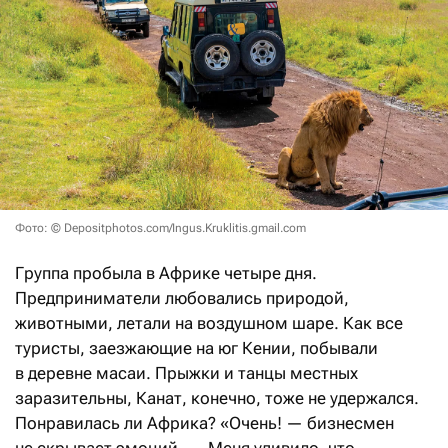
Фото: © Depositphotos.com/Ingus.Kruklitis.gmail.com
Группа пробыла в Африке четыре дня.
Предприниматели любовались природой,
животными, летали на воздушном шаре. Как все
туристы, заезжающие на юг Кении, побывали
в деревне масаи. Прыжки и танцы местных
заразительны, Канат, конечно, тоже не удержался.
Понравилась ли Африка? «Очень! — бизнесмен
не скрывает эмоций. — Меня удивило, что