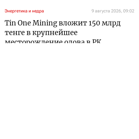
Энергетика и недра
9 августа 2026, 09:02
Tin One Mining вложит 150 млрд
тенге в крупнейшее
месторождение олова в РК
Подписан меморандум с управлением акимата СКО
Алтынай Оспанова
журналист
Месторождение олова Сырымбет на севере Казахстана
Фото: пресс-служба Solidcore Resources