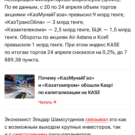
По ее данным, с 20 по 24 апреля объем торгов
акциями «КазМунайГаза» превысил 9 млрд тенге,
«КазТрансОйла» — 3 млрд тенге,
«Казахтелекома» — 2,5 млрд тенге, БЦК — 1,5 млрд
тенге. Обороты по акциям Air Astana и Kcell
превысили 1 млрд тенге. При этом индекс KASE
по итогам торгов 24 апреля снизился на 0,2%, до 7
889,38 пункта.
Почему «КазМунайГаз»
и «Казатомпром» обошли Kaspi
по капитализации на KASE
Читать
Экономист Эльдар Шамсутдинов
связывал
это как
с возможным выходом крупных инвесторов, так
и с
ужесточением
риск-параметров