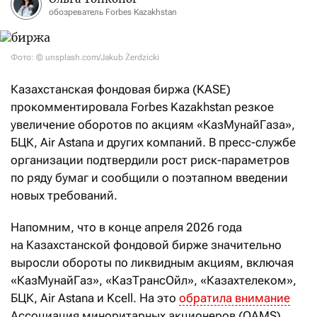
обозреватель Forbes Kazakhstan
Фото: © unsplash.com/Jakub Żerdzicki
Казахстанская фондовая биржа (KASE)
прокомментировала Forbes Kazakhstan резкое
увеличение оборотов по акциям «КазМунайГаза»,
БЦК, Air Astana и других компаний. В пресс-службе
организации подтвердили рост риск-параметров
по ряду бумаг и сообщили о поэтапном введении
новых требований.
Напомним, что в конце апреля 2026 года
на Казахстанской фондовой бирже значительно
выросли обороты по ликвидным акциям, включая
«КазМунайГаз», «КазТрансОйл», «Казахтелеком»,
БЦК, Air Astana и Kcell. На это
обратила внимание
Ассоциация миноритарных акционеров (QAMS).