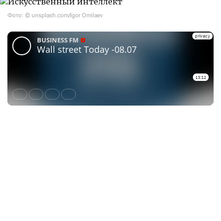
Фото: © unsplash.com/Igor Omilaev
Партнер проекта Wall Street Today — Teniz Capital
Investment Banking. Доступ к международным
рынкам через
Tabys Pro
powered by Teniz включает
широкий выбор инвестиционных инструментов —
акции крупнейших мировых компаний,
государственные и корпоративные облигации,
а также ETF на фондовые индексы, отдельные
отрасли и классы активов.