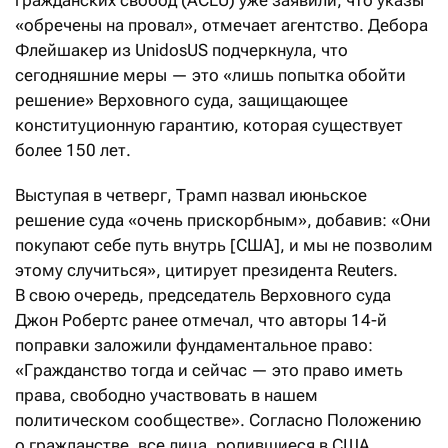
гражданских свобод (ACLU) уже заявили, что указы
«обречены на провал», отмечает агентство. Дебора
Флейшакер из UnidosUS подчеркнула, что
сегодняшние меры — это «лишь попытка обойти
решение» Верховного суда, защищающее
конституционную гарантию, которая существует
более 150 лет.
Выступая в четверг, Трамп назвал июньское
решение суда «очень прискорбным», добавив: «Они
покупают себе путь внутрь [США], и мы не позволим
этому случиться», цитирует президента Reuters.
В свою очередь, председатель Верховного суда
Джон Робертс ранее отмечал, что авторы 14-й
поправки заложили фундаментальное право:
«Гражданство тогда и сейчас — это право иметь
права, свободно участвовать в нашем
политическом сообществе». Согласно Положению
о гражданстве, все лица, родившиеся в США