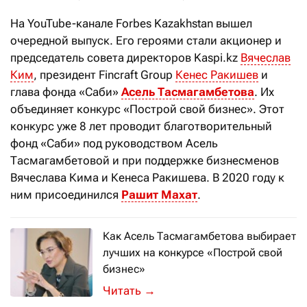
На YouTube-канале Forbes Kazakhstan вышел
очередной выпуск. Его героями стали акционер и
председатель совета директоров Kaspi.kz
Вячеслав
Ким
, президент Fincraft Group
Кенес Ракишев
и
глава фонда «Саби»
Асель Тасмагамбетова
. Их
объединяет конкурс «Построй свой бизнес». Этот
конкурс уже 8 лет проводит благотворительный
фонд «Саби» под руководством Асель
Тасмагамбетовой и при поддержке бизнесменов
Вячеслава Кима и Кенеса Ракишева. В 2020 году к
ним присоединился
Рашит Махат
.
Как Асель Тасмагамбетова выбирает
лучших на конкурсе «Построй свой
бизнес»
Среди участников конкурса — стартап
→