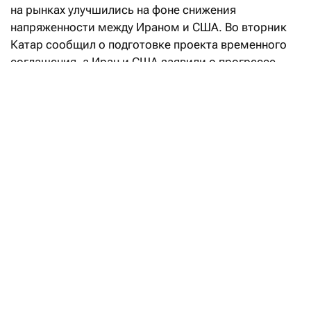
на рынках улучшились на фоне снижения
напряженности между Ираном и США. Во вторник
Катар сообщил о подготовке проекта временного
соглашения, а Иран и США заявили о прогрессе
в переговорах, направленных на восстановление
судоходства через Ормузский пролив. При этом
Иран также объявил о достижении соглашения
с Оманом по предлагаемому маршруту судоходства
через Ормузский пролив, что позволило частично
возобновить судоходство. На этом фоне стоимость
энергоносителей уменьшилась, что
способствовало снижению доходности
американских и европейских государственных
бумаг по всей кривой и заставило рынки
пересмотреть ожидания по инфляции
и перспективы ужесточения монетарной политики.