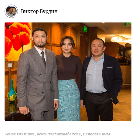
Виктор Бурдин
Кенес Ракишев, Асель Тасмагамбетова, Вячеслав Ким