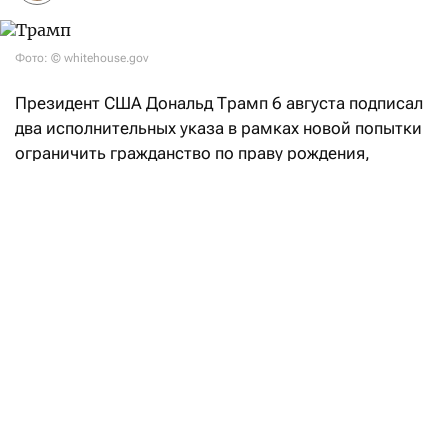
Фото: © whitehouse.gov
Президент США Дональд Трамп 6 августа подписал
два исполнительных указа в рамках новой попытки
ограничить гражданство по праву рождения,
несмотря на недавний отказ Верховного суда,
сообщает
Reuters. Ограничение гражданства
является одним из приоритетов американского
президента в борьбе с иммиграцией, при этом
Белый дом нацелился на так называемый
«родильный туризм», когда беременные
иностранки приезжают в США ради родов,
отмечает агентство.
После июньской неудачи в Верховном суде,
признавшем его предыдущий указ
неконституционным, Трамп решил действовать