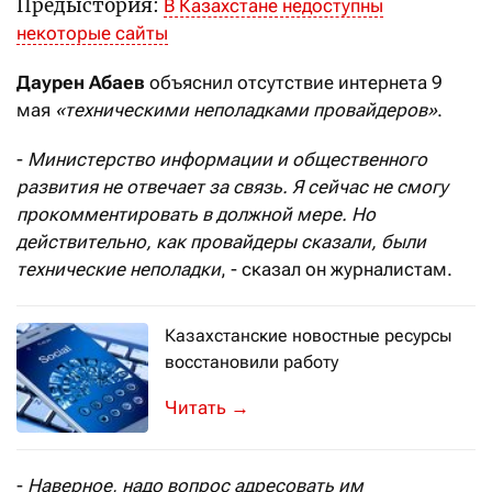
Предыстория:
В Казахстане недоступны
некоторые сайты
Даурен Абаев
объяснил отсутствие интернета 9
мая
«техническими неполадками провайдеров»
.
-
Министерство информации и общественного
развития не отвечает за связь. Я сейчас не смогу
прокомментировать в должной мере. Но
действительно, как провайдеры сказали, были
технические неполадки
, - сказал он журналистам.
Казахстанские новостные ресурсы
восстановили работу
Это произошло в пятницу, 10 мая
→
-
Наверное, надо вопрос адресовать им