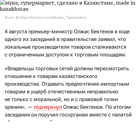
Фото: © Depositphotos.com/Nurlan_Tastanbekov
4 августа премьер-министр Олжас Бектенов в ходе
одного из заседаний в правительстве заявил, что
локальные производители товаров сталкиваются
с ограниченным доступом к торговым площадям.
«Владельцы торговых сетей должны пересмотреть
отношение к товарам казахстанского
производства. Отдавать предпочтение импортным
товарам в ущерб отечественным неправильно
не только с моральной, но и с правовой точки
зрения», —
подчеркнул
Олжас Бектенов. По итогам
заседания он поручил госорганам вместе с палатой
«Атамекен» разработать механизмы
предоставления локальным производителям
выгодных торговых площадей. Forbes Kazakhstan