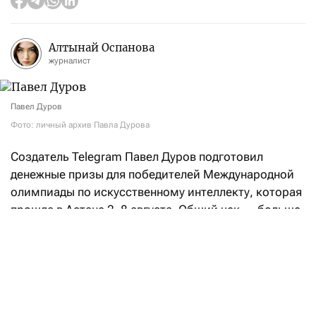
Алтынай Оспанова
журналист
Павел Дуров
Фото: личный архив Павла Дурова
Создатель Telegram Павел Дуров подготовил
денежные призы для победителей Международной
олимпиады по искусственному интеллекту, которая
прошла в Астане 2–8 августа. Общий чек — больше
$106,5 тыс.
«Российская сборная заняла первое место
в командном зачете, а Артем Горохов из моего
родного города (
Санкт-Петербурга — F
) стал
победителем в индивидуальном соревновании.