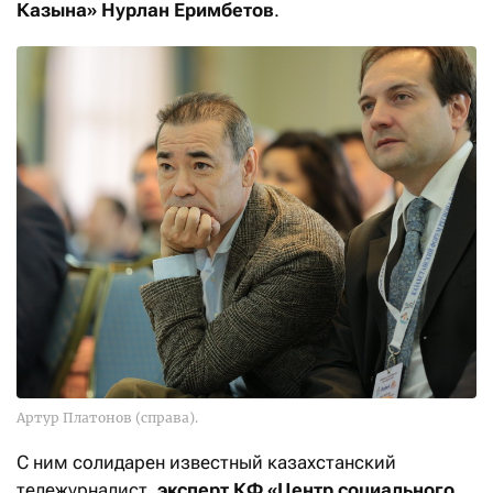
Казына»
Нурлан Еримбетов
.
Артур Платонов (справа).
С ним солидарен известный казахстанский
тележурналист,
эксперт КФ «Центр социального