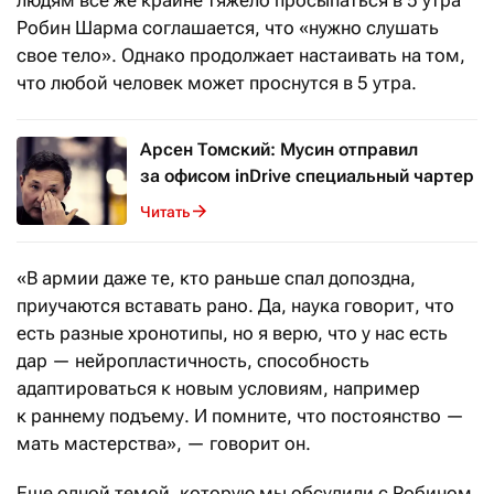
людям всё же крайне тяжело просыпаться в 5 утра
Робин Шарма соглашается, что «нужно слушать
свое тело». Однако продолжает настаивать на том,
что любой человек может проснутся в 5 утра.
Арсен Томский: Мусин отправил
за офисом inDrive специальный чартер
Читать
«В армии даже те, кто раньше спал допоздна,
приучаются вставать рано. Да, наука говорит, что
есть разные хронотипы, но я верю, что у нас есть
дар — нейропластичность, способность
адаптироваться к новым условиям, например
к раннему подъему. И помните, что постоянство —
мать мастерства», — говорит он.
Еще одной темой, которую мы обсудили с Робином